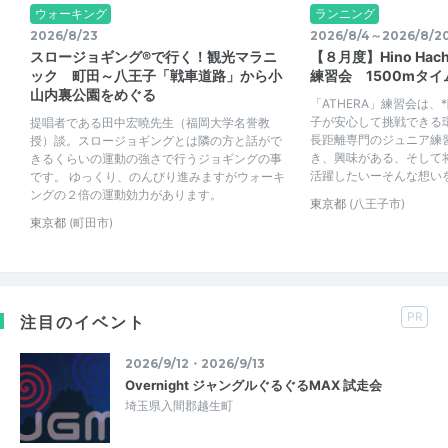
ウォーキング
ランニング
2026/8/23
2026/8/4～2026/8/2
スロージョギング®で行く！観光マラニ
【８月度】Hino Hach
ック 町田～八王子「戦車道路」から小
練習会 1500mタ
山内裏公園をめぐる
「ATHERA」練習会は
子が安心して挑戦できる
提唱者である田中宏曉先生（福岡大学名誉教
長距離専門のジュニア練
授）談。スロージョギングとは隣の方と話がで
き、興味がある、そして
きるくらいの運動の強さで行うジョギングの事
活躍したいーそんな想いを持
です。 ゆっくり、のんびり進みますがウォーキ
ングの２倍の運動効力があります。
東京都
(八王子市)
東京都
(町田市)
PR
注目のイベント
2026/9/12・2026/9/13
Overnight ジャングルぐるぐるMAX 試走会
埼玉県入間郡越生町