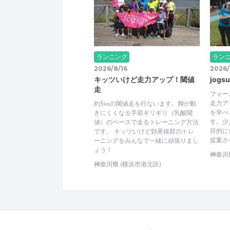
ランニング
ラン
2026/8/16
2026/
キッツいけど走力アップ！閾値
jog
走
フォー
走力ア
約5㎞の閾値走を行ないます。脚が動
を学べ
きにくくなる手前ギリギリ（乳酸閾
す。少
値）のペースで走るトレーニング方法
目的に
です。 キッツいけど効果抜群のトレ
提案さ
ーニングをみんなで一緒に頑張りまし
ょう！
神奈川
神奈川県
(横浜市港北区)