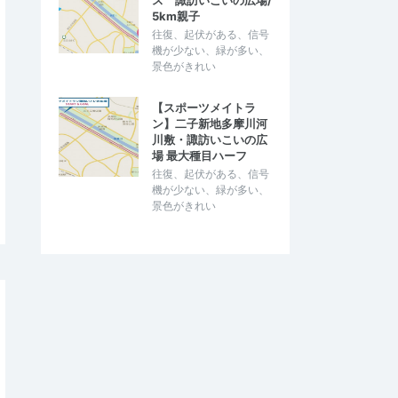
ス 諏訪いこいの広場/
5km親子
往復、起伏がある、信号
機が少ない、緑が多い、
景色がきれい
【スポーツメイトラ
ン】二子新地多摩川河
川敷・諏訪いこいの広
場 最大種目ハーフ
往復、起伏がある、信号
機が少ない、緑が多い、
景色がきれい