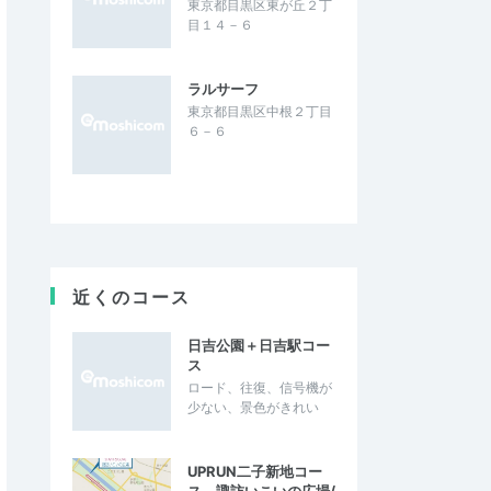
東京都目黒区東が丘２丁
目１４－６
ラルサーフ
東京都目黒区中根２丁目
６－６
近くのコース
日吉公園＋日吉駅コー
ス
ロード、往復、信号機が
少ない、景色がきれい
UPRUN二子新地コー