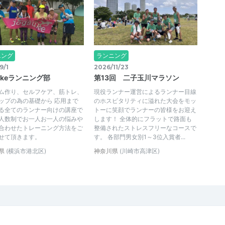
ニング
ランニング
9/1
2026/11/23
sukeランニング部
第13回 二子玉川マラソン
ム作り、セルフケア、筋トレ、
現役ランナー運営によるランナー目線
ップの為の基礎から 応用まで
のホスピタリティに溢れた大会をモッ
る全てのランナー向けの講座で
トーに笑顔でランナーの皆様をお迎え
人数制でお一人お一人の悩みや
します！ 全体的にフラットで路面も
合わせたトレーニング方法をご
整備されたストレスフリーなコースで
せて頂きます。
す。 各部門男女別1～3位入賞者...
県
(横浜市港北区)
神奈川県
(川崎市高津区)