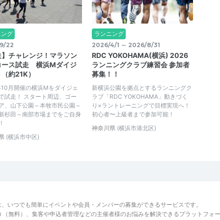
ニング
ランニング
9/22
2026/4/1 ～ 2026/8/31
走】チャレンジ！マラソン
RDC YOKOHAMA(横浜) 2026
コース試走 横浜Mダイジ
ランニングクラブ練習会 参加者
（約21K）
募集！！
6年10月開催の横浜Mをダイジェ
新横浜公園を拠点とするランニングク
で試走！ スタート周辺、ゴー
ラブ「RDC YOKOHAMA」動きづく
ア、山下公園～本牧市民公園～
り×ラントレーニングで目標実現へ！
新杉田～南部市場までをご自身
初心者〜上級者まで参加可能！
！
神奈川県
(横浜市港北区)
県
(横浜市中区)
は、いつでも簡単にイベントや会員・メンバーの募集ができるサービスです。
でき（無料）、集客や申込者管理などの主催者様のお悩みを解決できるプラットフォ