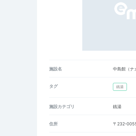
施設名
中島館（ナ
タグ
銭湯
施設カテゴリ
銭湯
住所
〒232-0