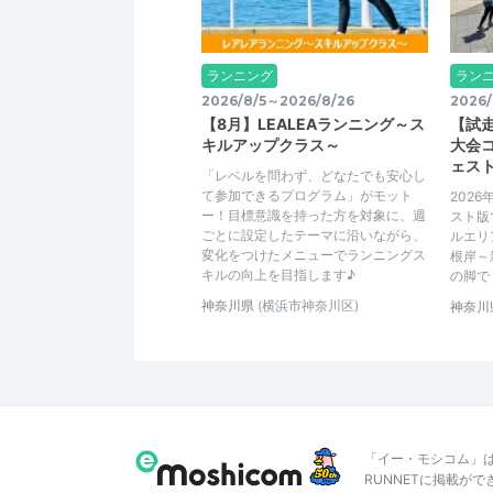
ランニング
ラン
2026/8/5～2026/8/26
2026/
【8月】LEALEAランニング～ス
【試
キルアップクラス～
大会
ェスト
「レベルを問わず、どなたでも安心し
て参加できるプログラム」がモット
202
ー！目標意識を持った方を対象に、週
スト版
ごとに設定したテーマに沿いながら、
ルエリ
変化をつけたメニューでランニングス
根岸～
キルの向上を目指します♪
の脚で
神奈川県
(横浜市神奈川区)
神奈川
「イー・モシコム」
RUNNETに掲載が