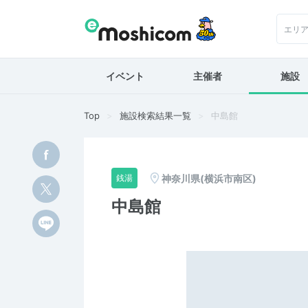
エリ
イベント
主催者
施設
Top
施設検索結果一覧
中島館
神奈川県(横浜市南区)
銭湯
中島館