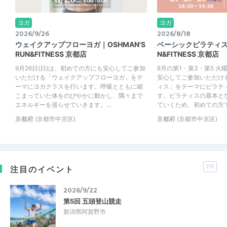
ヨガ
ヨガ
2026/9/26
2026/8/18
ウェイクアップフローヨガ｜OSHMAN'S
ベーシックピラティス｜O
RUN&FITNESS 京都店
N&FITNESS 京都店
9月26日(日)は、初めての方にも安心してご参加
8月の第1・第3・第5 
いただける「ウェイクアップフローヨガ」をテ
安心してご参加いただけ
ーマにヨガクラスを行います。呼吸とともに縮
ィス」をテーマにピラテ
こまっていた体をのびやかに動かし、隅々まで
す。ピラティスの基本と
エネルギーを巡らせていきます。...
ていくため、初めての方でも
京都府
(京都市中京区)
京都府
(京都市中京区)
PR
注目のイベント
2026/9/22
第5回 五頭登山競走
新潟県阿賀野市