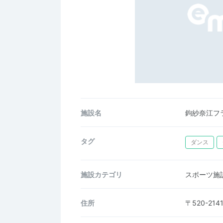
施設名
鉤紗奈江フ
タグ
ダンス
施設カテゴリ
スポーツ施
住所
〒520-2