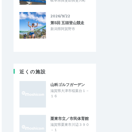
岐阜県揖斐郡揖斐川町
2026/9/22
第5回 五頭登山競走
新潟県阿賀野市
近くの施設
山科ゴルフガーデン
滋賀県大津市稲葉台１－
１６
栗東市立／市民体育館
滋賀県栗東市川辺３９０
－１