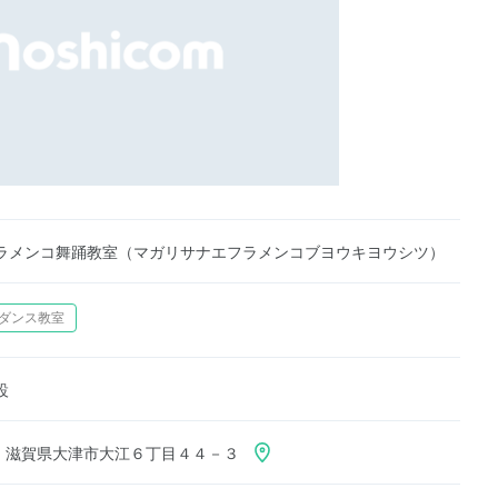
ラメンコ舞踊教室（マガリサナエフラメンコブヨウキヨウシツ）
ダンス教室
設
141 滋賀県大津市大江６丁目４４－３