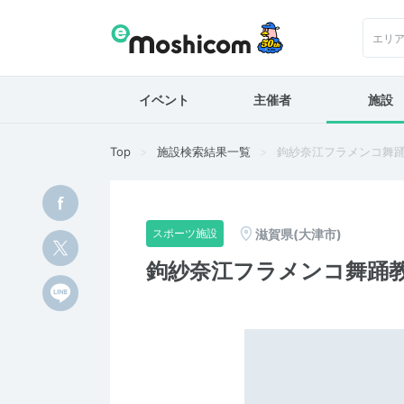
エリ
イベント
主催者
施設
Top
施設検索結果一覧
鉤紗奈江フラメンコ舞
滋賀県(大津市)
スポーツ施設
鉤紗奈江フラメンコ舞踊