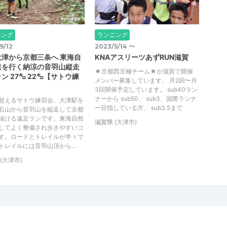
ニング
ランニング
9/12
2023/5/14 〜
大津から京都三条へ 東海自
KNAアスリーツあずRUN滋賀
道を行く納涼の音羽山縦走
★京都西京極チーム★が滋賀で開催
ン 27㌔ 22㌔【サトウ練
メンバー募集しています。 月2回〜月
】
3回開催予定しています。 sub40ラン
ナーから sub50、 sub3、国際ランナ
超えるサトウ練習会。大津駅を
ー目指している方、 sub3.5まで
石山から音羽山を縦走して京都
抜ける遠足ランです。東海自然
滋賀県
(大津市)
してよく整備され歩きやすいコ
す。ロードとトレイルが半々で
トレイルには音羽山頂から...
(大津市)