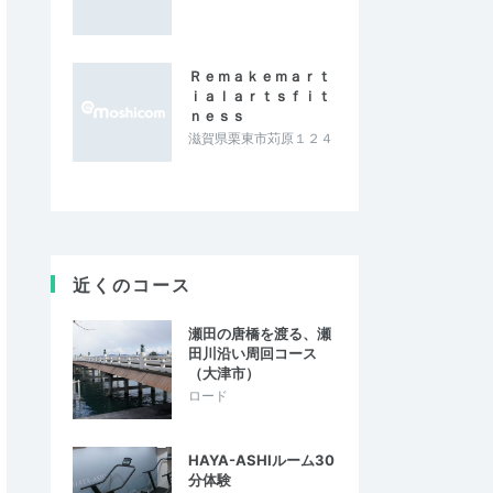
Ｒｅｍａｋｅｍａｒｔ
ｉａｌａｒｔｓｆｉｔ
ｎｅｓｓ
滋賀県栗東市苅原１２４
近くのコース
瀬田の唐橋を渡る、瀬
田川沿い周回コース
（大津市）
ロード
HAYA-ASHIルーム30
分体験