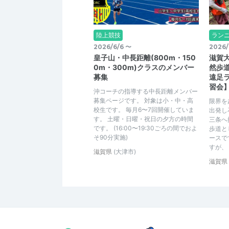
陸上競技
ラン
2026/6/6 〜
2026/
皇子山・中長距離(800m・150
滋賀
0m・300m)クラスのメンバー
然歩
募集
遠足ラ
習会
沖コーチの指導する中長距離メンバー
募集ページです。 対象は小・中・高
限界を
校生です。 毎月6〜7回開催していま
出発し
す。 土曜・日曜・祝日の夕方の時間
三条へ
です。 (16:00〜19:30ごろの間でおよ
歩道と
そ90分実施)
ースで
すが、
滋賀県
(大津市)
滋賀県