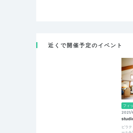
近くで開催予定のイベント
フィ
2021/
studi
ピラテ
ールを