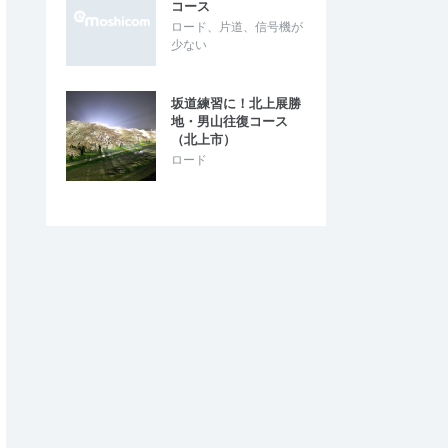
コース
ロード、片道、信号機が
少ない
坂道練習に！北上展勝
地・男山往復コース
（北上市）
ロード