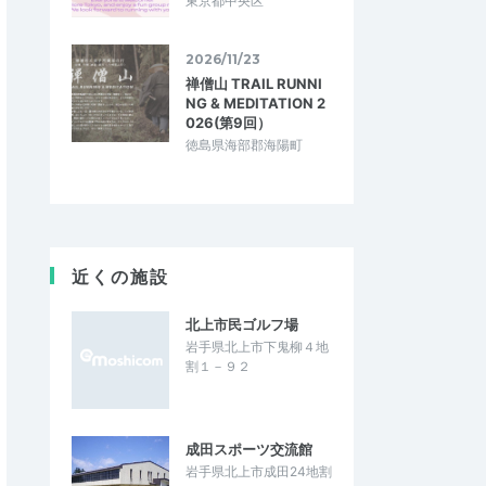
東京都中央区
2026/11/23
禅僧山 TRAIL RUNNI
NG & MEDITATION 2
026(第9回）
徳島県海部郡海陽町
近くの施設
北上市民ゴルフ場
岩手県北上市下鬼柳４地
割１－９２
成田スポーツ交流館
岩手県北上市成田24地割