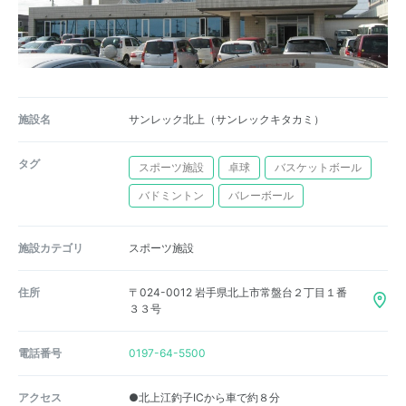
施設名
サンレック北上（サンレックキタカミ）
タグ
スポーツ施設
卓球
バスケットボール
バドミントン
バレーボール
施設カテゴリ
スポーツ施設
住所
〒024-0012 岩手県北上市常盤台２丁目１番
３３号
電話番号
0197-64-5500
アクセス
●北上江釣子ICから車で約８分