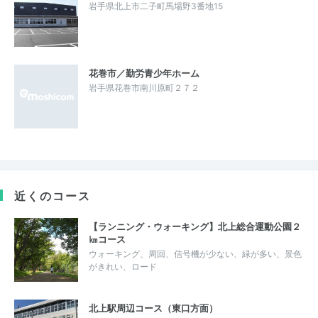
岩手県北上市二子町馬場野3番地15
花巻市／勤労青少年ホーム
岩手県花巻市南川原町２７２
近くのコース
【ランニング・ウォーキング】北上総合運動公園２
㎞コース
ウォーキング、周回、信号機が少ない、緑が多い、景色
がきれい、ロード
北上駅周辺コース（東口方面）