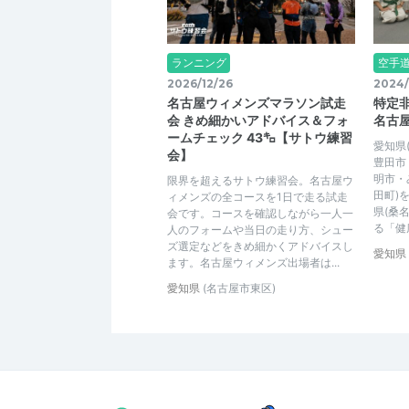
ランニング
空手
2026/12/26
2024/
名古屋ウィメンズマラソン試走
特定
会 きめ細かいアドバイス＆フォ
名古
ームチェック 43㌔【サトウ練習
愛知県
会】
豊田市
明市・
限界を超えるサトウ練習会。名古屋ウ
田町)
ィメンズの全コースを1日で走る試走
県(桑
会です。コースを確認しながら一人一
る「健
人のフォームや当日の走り方、シュー
ズ選定などをきめ細かくアドバイスし
愛知県
ます。名古屋ウィメンズ出場者は...
愛知県
(名古屋市東区)