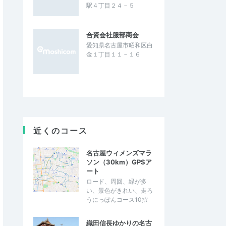
駅４丁目２４－５
合資会社服部商会
愛知県名古屋市昭和区白
金１丁目１１－１６
近くのコース
名古屋ウィメンズマラ
ソン（30km）GPSア
ート
ロード、周回、緑が多
い、景色がきれい、走ろ
うにっぽんコース10撰
織田信長ゆかりの名古