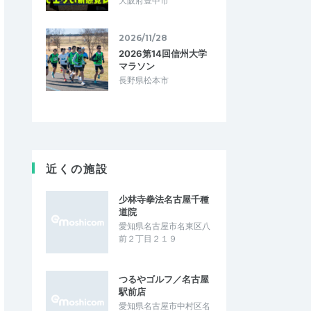
大阪府豊中市
2026/11/28
2026第14回信州大学
マラソン
長野県松本市
近くの施設
少林寺拳法名古屋千種
道院
愛知県名古屋市名東区八
前２丁目２１９
つるやゴルフ／名古屋
駅前店
愛知県名古屋市中村区名