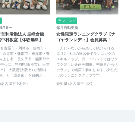
道
ランニング
9/16 〜
毎月自動更新
非営利活動法人 呈峰會館
女性限定ランニングクラブ【ナ
屋中村教室【体験無料】
ゴヤランレディ】会員募集！
(名古屋市・岡崎市・豊橋市・
一人じゃないから楽しく続けられる！
・西尾市・蒲郡市・東海市・豊
毎月2～3回の練習会でランニングの
みよし市・長久手市・額田郡幸
スキルアップ。月一イベントではワク
を中心に、静岡県(浜松市)、三重
ワク楽しい企画を開催。初級者からベ
名市)、大阪府(大阪市)で活動す
テランまで幅広く参加しやすい女性だ
康」と「護身術」を目的と...
けのランニングクラブです。
(名古屋市中村区)
愛知県
(名古屋市北区)