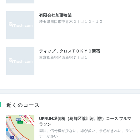
有限会社加藤輪業
埼玉県川口市中青木２丁目１２－１０
ティップ．クロスＴＯＫＹＯ新宿
東京都新宿区西新宿７丁目１
近くのコース
UPRUN堀切橋（葛飾区荒川河川敷）コース フルマ
ラソン
周回、信号機が少ない、緑が多い、景色がきれい、ラン
ナーが多い