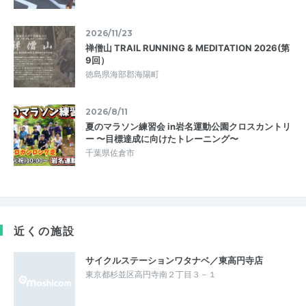
2026/11/23
禅僧山 TRAIL RUNNING & MEDITATION 2026(第
9回）
徳島県海部郡海陽町
2026/8/11
夏のマラソン練習会 in岩名運動公園クロスカントリ
ー 〜目標達成に向けたトレーニング〜
千葉県佐倉市
近くの施設
サイクルステーションワタナベ／東高円寺店
東京都杉並区高円寺南２丁目３－１