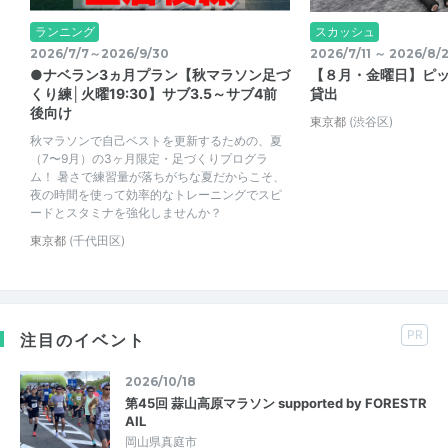
ランニング
スカッシュ
2026/7/7～2026/9/30
2026/7/11 ～ 2026/8/
●ナベラン3ヵ月プラン【秋マラソン足づ
【８月・金曜日】ピ
くり練│火曜19:30】サブ3.5～サブ4前
貸出
後向け
東京都
(渋谷区)
秋マラソンで自己ベストを更新するための、夏
（7〜9月）の3ヶ月限定・足づくりプログラ
ム！ 暑さで練習量が落ちがちな夏だからこそ、
夜の時間を使って効率的なトレーニングでスピ
ードとスタミナを強化しませんか？
東京都
(千代田区)
PR
注目のイベント
2026/10/18
第45回 蒜山高原マラソン supported by FORESTR
AIL
岡山県真庭市