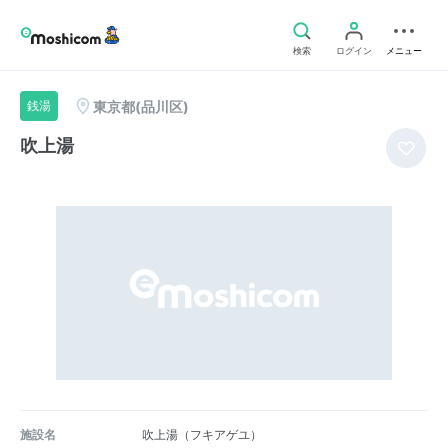
検索
ログイン
メニュー
東京都(品川区)
銭湯
吹上湯
施設名
吹上湯（フキアゲユ）