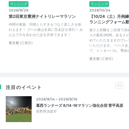
ランニング
ランニング
2026/8/29
2026/10/24
第2回東京豊洲ナイトリレーマラソン
【10/24（土）月例
ランニングフォーム
仲間や家族、同僚とたすきをつなぐ楽しさを味
わえます！ ゴール後は全員に完走証を発行！ み
速さと距離をご自身で決め
んなで力を合わせた証を共有できます！
スの最長2時間。走るス
めていただきますのでレ
東京都
(江東区)
いただけます。 ペース走
プ、インターバル、季節の公
東京都
(江東区)
PR
注目のイベント
2026/8/14～2026/8/16
葛西ランナーズ 8/14-16マラソン強化合宿 菅平高原
長野県須坂市