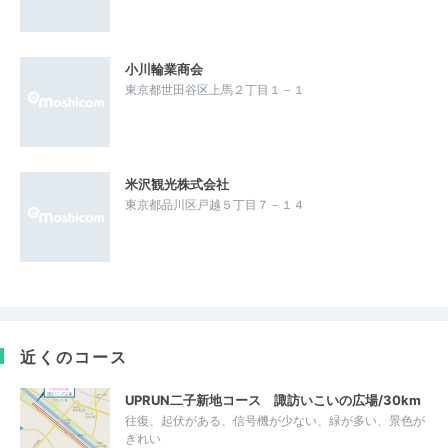
小川輪業商会
東京都世田谷区上馬２丁目１－１
米沢観光株式会社
東京都品川区戸越５丁目７－１４
近くのコース
UPRUN二子新地コース 諏訪いこいの広場/30km
往復、起伏がある、信号機が少ない、緑が多い、景色が
きれい