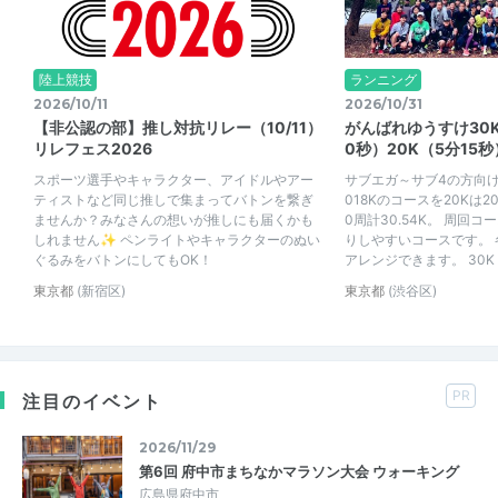
陸上競技
ランニング
2026/10/11
2026/10/31
【非公認の部】推し対抗リレー（10/11）
がんばれゆうすけ30K
リレフェス2026
0秒）20K（5分15秒
スポーツ選手やキャラクター、アイドルやアー
サブエガ～サブ4の方向け
ティストなど同じ推しで集まってバトンを繋ぎ
018Kのコースを20Kは20
ませんか？みなさんの想いが推しにも届くかも
0周計30.54K。 周回
しれません✨ ペンライトやキャラクターのぬい
りしやすいコースです。
ぐるみをバトンにしてもOK！
アレンジできます。 30K 4
東京都
(新宿区)
東京都
(渋谷区)
PR
注目のイベント
2026/11/29
第6回 府中市まちなかマラソン大会 ウォーキング
広島県府中市