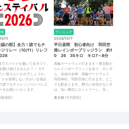
競技
ランニング
10/11
2026/10/7
公認の部】全力！誰でもチ
平日昼間 初心者向け 羽田空
ジリレー（10/11）リレフ
港レインボーブリッジラン 約1
026
0 26 35キロ キロ7～8分
員でスパイクを履いて全力でト
高輪ゲートウェイ行きます！東京駅か
を駆け抜けませんか？！ ガチ
らレインボーブリッジを走り、ガンダ
たい皆さんいかがでしょうか。
ム、自由の女神、高輪ゲートウェイ、
イクを使用しない方がいる場合
羽田神社、羽田空港に行きます。どこ
の誰でもチャレンジリレーにエ
でも駅あります。脚力に自信がない方
ーをお願いいたします。
は、短い種目にエントリーし、当...
(新宿区)
東京都
(千代田区)