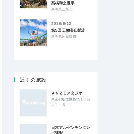
高橋和之選手
新潟県三条市
2026/9/22
第5回 五頭登山競走
新潟県阿賀野市
近くの施設
ＡＮＺＥスタジオ
東京都板橋区板橋１丁目
１４－６
日本アルゼンチンタン
ゴ連盟