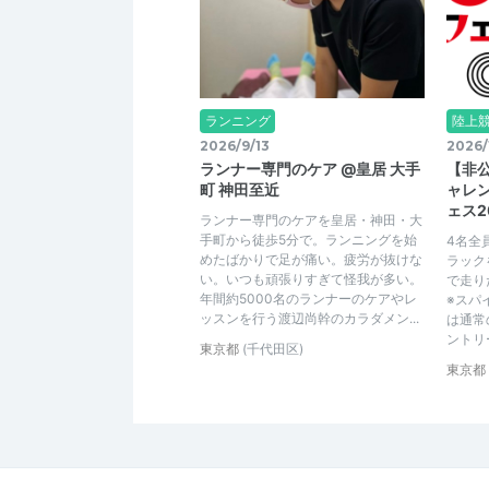
ランニング
陸上
2026/9/13
2026/
ランナー専門のケア @皇居 大手
【非
町 神田至近
ャレン
ェス2
ランナー専門のケアを皇居・神田・大
手町から徒歩5分で。ランニングを始
4名全
めたばかりで足が痛い。疲労が抜けな
ラック
い。いつも頑張りすぎて怪我が多い。
で走り
年間約5000名のランナーのケアやレ
※スパ
ッスンを行う渡辺尚幹のカラダメン...
は通常
ントリ
東京都
(千代田区)
東京都