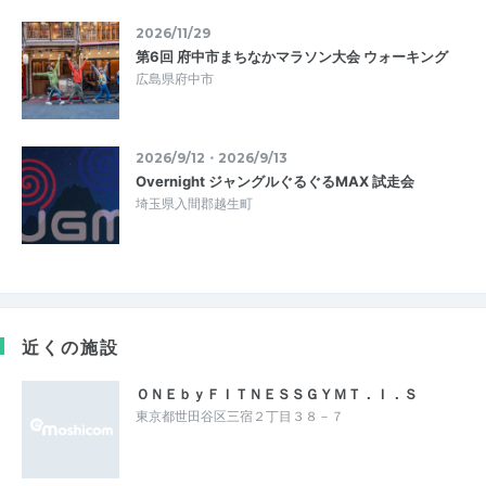
2026/11/29
第6回 府中市まちなかマラソン大会 ウォーキング
広島県府中市
2026/9/12・2026/9/13
Overnight ジャングルぐるぐるMAX 試走会
埼玉県入間郡越生町
近くの施設
ＯＮＥｂｙＦＩＴＮＥＳＳＧＹＭＴ．Ｉ．Ｓ
東京都世田谷区三宿２丁目３８－７