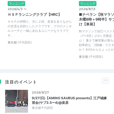
ランニング
ランニング
2026/4/3 〜
2026/8/13
ＨＳＰランニングクラブ【HRC】
■ナベラン【秋マラソ
木曜8時＋9時半】サブ
ＨＳＰの仲間と、月に２回、皇居を走りながら
け【単発】
の交流を目的としたクラブです。プロのメンタ
ルコーチと一緒に走れるユニークなクラブで
秋マラソンで自己ベスト
す。
（7〜9月）の3ヶ月限定
ム！ 暑さで練習量が落
東京都
(千代田区)
効率的な「2部練」でス
か？ 8:00からちょっとが
東京都
(千代田区)
PR
注目のイベント
2026/9/27
9/27(日)【AMINO SAURUS presents】江戸城練
習会(サブ3.5〜4)@皇居
東京都千代田区