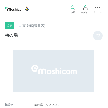
検索
ログイン
メニュー
東京都(荒川区)
銭湯
梅の湯
施設名
梅の湯（ウメノユ）