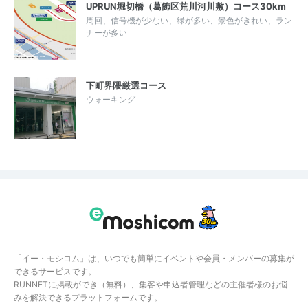
UPRUN堀切橋（葛飾区荒川河川敷）コース30km
周回、信号機が少ない、緑が多い、景色がきれい、ラン
ナーが多い
下町界隈厳選コース
ウォーキング
「イー・モシコム」は、いつでも簡単にイベントや会員・メンバーの募集が
できるサービスです。
RUNNETに掲載ができ（無料）、集客や申込者管理などの主催者様のお悩
みを解決できるプラットフォームです。