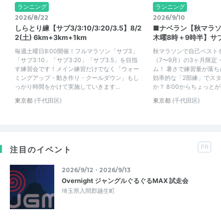
ランニング
ランニング
2026/8/22
2026/9/10
しらとり練【サブ3/3:10/3:20/3.5】8/2
■ナベラン【秋マラソ
2(土) 6km+3km+1km
木曜8時＋9時半】サ
毎週土曜日8:00開催！フルマラソン「サブ3」
秋マラソンで自己ベスト
「サブ3:10」「サブ3:20」「サブ3.5」を目指
（7〜9月）の3ヶ月限定
す練習会です！メイン練習だけでなく「ウォー
ム！ 暑さで練習量が落
ミングアップ・動き作り・クールダウン」もし
効率的な「2部練」でス
っかり時間をかけて実施していきます...
か？ 8:00からちょっとが
東京都
(千代田区)
東京都
(千代田区)
PR
注目のイベント
2026/9/12・2026/9/13
Overnight ジャングルぐるぐるMAX 試走会
埼玉県入間郡越生町