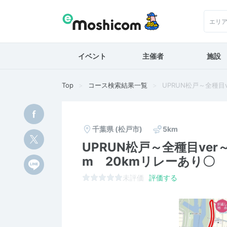
エリ
イベント
主催者
施設
Top
コース検索結果一覧
UPRUN松戸～全種目
千葉県
(松戸市)
5km
UPRUN松戸～全種目ver
m 20kmリレーあり〇
未評価
評価する