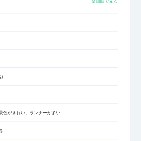
全画面で見る
)
景色がきれい、ランナーが多い
冬