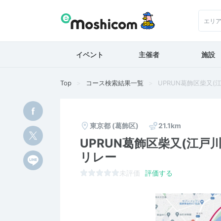
エリ
イベント
主催者
施設
Top
コース検索結果一覧
UPRUN葛飾区柴又
東京都
(葛飾区)
21.1km
UPRUN葛飾区柴又(江
リレー
未評価
評価する