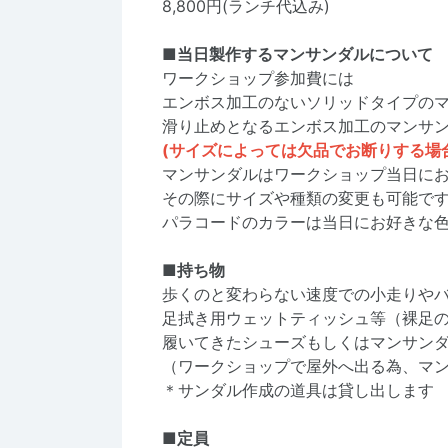
8,800円(ランチ代込み)
■当日製作するマンサンダルについて
ワークショップ参加費には
エンボス加工のないソリッドタイプの
滑り止めとなるエンボス加工のマンサ
(サイズによっては欠品でお断りする場
マンサンダルはワークショップ当日に
その際にサイズや種類の変更も可能で
パラコードのカラーは当日にお好きな
■持ち物
歩くのと変わらない速度での小走りや
足拭き用ウェットティッシュ等（裸足
履いてきたシューズもしくはマンサン
（ワークショップで屋外へ出る為、マ
＊サンダル作成の道具は貸し出します
■定員