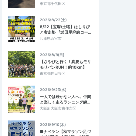
東京都千代田区
2026/8/22(土)
8/22【宝塚/土曜】はしりび
と実走塾 『武田尾廃線コー…
兵庫県西宮市
2026/8/9(日)
【さやぴと行く！真夏もモリ
モリパンRUN！約10km】
東京都世田谷区
2026/9/23(水)
一人では続かない人へ。仲間
と楽しく走るランニング練…
大阪府大阪市東住吉区
2026/9/10(木)
■ナベラン【秋マラソン足づ