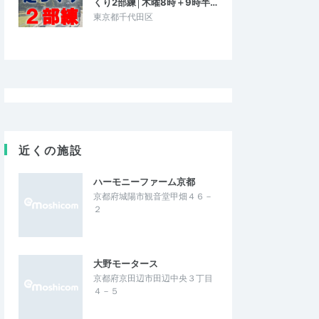
くり2部練│木曜8時＋9時半…
東京都千代田区
近くの施設
ハーモニーファーム京都
京都府城陽市観音堂甲畑４６－
２
大野モータース
京都府京田辺市田辺中央３丁目
４－５