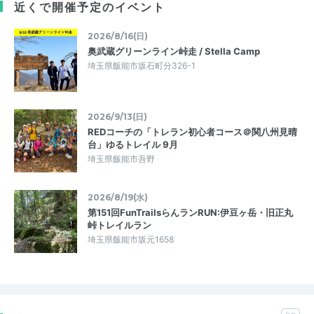
近くで開催予定のイベント
2026/8/16(日)
奥武蔵グリーンライン峠走 / Stella Camp
埼玉県飯能市坂石町分326-1
2026/9/13(日)
REDコーチの「トレラン初心者コース＠関八州見晴
台」ゆるトレイル 9月
埼玉県飯能市吾野
2026/8/19(水)
第151回FunTrailsらんランRUN:伊豆ヶ岳・旧正丸
峠トレイルラン
埼玉県飯能市坂元1658