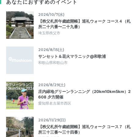
あなたにおすすめのイベント
2026/10/7(水)
【秩父札所午歳総開帳】巡礼ウォーク コース４（札
所二十六番〜二十九番）
埼玉県秩父市
2026/8/15(土)
サンセット＆花火マラニック@和歌浦
和歌山県和歌山市
2026/8/29(土)
庄内緑地グリーンランニング（20km10km5km）2
608 夕方開催
愛知県名古屋市西区
2026/11/29(日)
【秩父札所午歳総開帳】巡礼ウォーク コース７（札
所三十三番〜三十四番）