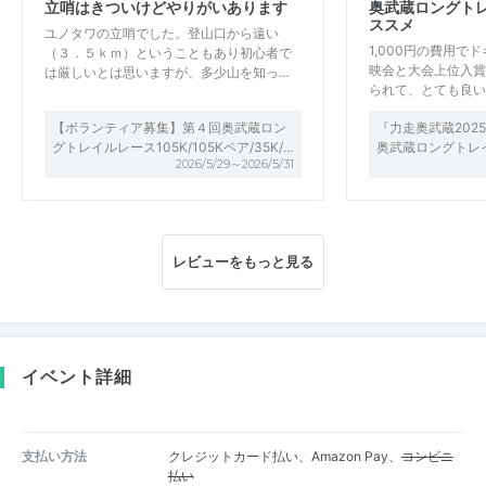
立哨はきついけどやりがいあります
奥武蔵ロングト
ススメ
ユノタワの立哨でした。登山口から遠い
1,000円の費用で
（３．５ｋｍ）ということもあり初心者で
映会と大会上位入賞
は厳しいとは思いますが、多少山を知っ…
られて、とても良い
【ボランティア募集】第４回奥武蔵ロン
『力走奥武蔵202
グトレイルレース105K/105Kペア/35K/…
奥武蔵ロングトレ
2026/5/29～2026/5/31
レビューをもっと見る
イベント詳細
支払い方法
クレジットカード払い、Amazon Pay、
コンビニ
払い