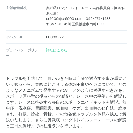
主催者連絡先
奥武蔵ロングトレイルレース実行委員会（担当:荻
原安廣）
cr9000@cr9000.com、042-974-1988
〒357-0036 埼玉県飯能市南町1-22
イベントID
E0083222
プライバシーポリシ
詳細はこちら
ー
トラブルを予防して、何か起きた時は自分で対応する事が重要と
いう観点から、実際に起こりうる体調不良やケガについて、どの
ようなメカニズムで発生するのか、どのように対処すべきかを、
スポーツ医科学の視点からの知識と、レース中の事例から解説し
ます。レースに持参する各自のスポーツエイドキットも解説。熱
中症、脱水症、胃腸障害、低血糖、ケガ、出血時の止血法、蜂刺
され、打撲、捻挫、骨折、その他各種トラブルを休憩を挟んで解
説いたします。さらに奥武蔵ロングトレイルレースコースの解説
と三田久保峠までの往復ランを行います。