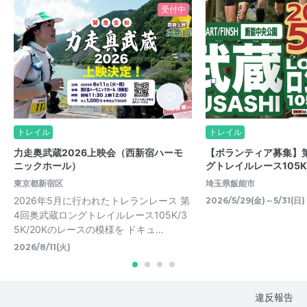
受付中
トレイル
トレイル
力走奥武蔵2026上映会（西新宿ハーモ
【ボランティア募集】
ニックホール）
グトレイルレース105K/
東京都新宿区
埼玉県飯能市
2026年5月に行われたトレランレース 第
2026/5/29(金)～5/31(日)
4回奥武蔵ロングトレイルレース105K/3
5K/20Kのレースの模様を ドキュ...
2026/8/11(火)
違反報告