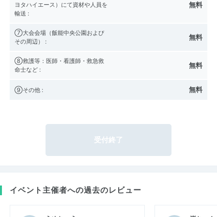
無料
ヨタハイエース）にて資材や人員を
輸送
:
⑦大会会場（飯能中央公園および
無料
その周辺）
:
⑧救護等：医師・看護師・救急救
無料
命士など
:
無料
⑨その他
:
受付終了
イベント主催者への過去のレビュー