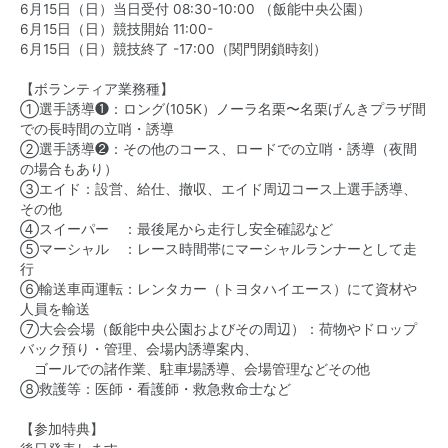
6月15日（日）当日受付 08:30-10:00 （飯能中央公園）
6月15日（日）競技開始 11:00-
6月15日（日）競技終了 -17:00（関門閉鎖時刻）
【ボランティア業務種】
①選手誘導❶：ロング(105K）ノーラ名栗〜名栗げんきプラザ間
での長時間の立哨・誘導
②選手誘導❷：その他のコース、ロードでの立哨・誘導（夜間
の場合もあり）
③エイド：設営、給仕、撤収、エイド周辺コース上選手誘導、
その他
④スイーパー ：最後尾から走行し安全確認など
⑤マーシャル ：レース時間帯にマーシャルランナーとして走
行
⑥輸送車両運転：レンタカー（トヨタハイエース）にて資材や
人員を輸送
⑦大会会場（飯能中央公園およびその周辺）：荷物やドロップ
バック預り・管理、会場内誘導案内、
ゴールでの諸作業、駐車場誘導、会場管理などその他
⑧救護等：医師・看護師・救急救命士など
【参加特典】