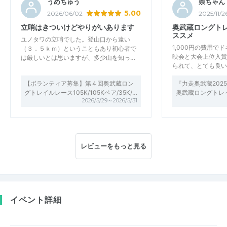
うめちゅう
崇ちゃん
5.00
2026/06/02
2025/11/2
立哨はきついけどやりがいあります
奥武蔵ロングト
ススメ
ユノタワの立哨でした。登山口から遠い
1,000円の費用で
（３．５ｋｍ）ということもあり初心者で
映会と大会上位入賞
は厳しいとは思いますが、多少山を知っ…
られて、とても良い
【ボランティア募集】第４回奥武蔵ロン
『力走奥武蔵202
グトレイルレース105K/105Kペア/35K/…
奥武蔵ロングトレ
2026/5/29～2026/5/31
レビューをもっと見る
イベント詳細