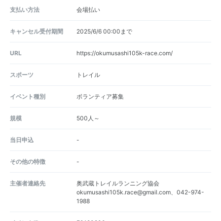
支払い方法
会場払い
キャンセル受付期間
2025/6/6 00:00まで
URL
https://okumusashi105k-race.com/
スポーツ
トレイル
イベント種別
ボランティア募集
規模
500人～
当日申込
-
その他の特徴
-
主催者連絡先
奥武蔵トレイルランニング協会
okumusashi105k.race@gmail.com、042-974-
1988