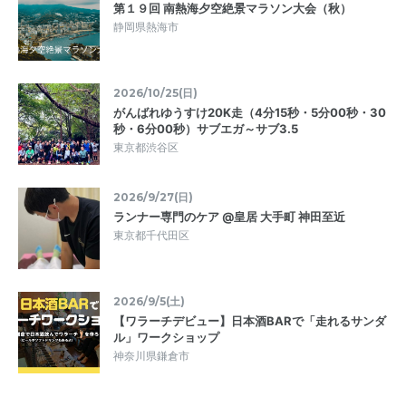
第１９回 南熱海夕空絶景マラソン大会（秋）
静岡県熱海市
2026/10/25(日)
がんばれゆうすけ20K走（4分15秒・5分00秒・30
秒・6分00秒）サブエガ～サブ3.5
東京都渋谷区
2026/9/27(日)
ランナー専門のケア @皇居 大手町 神田至近
東京都千代田区
2026/9/5(土)
【ワラーチデビュー】日本酒BARで「走れるサンダ
ル」ワークショップ
神奈川県鎌倉市