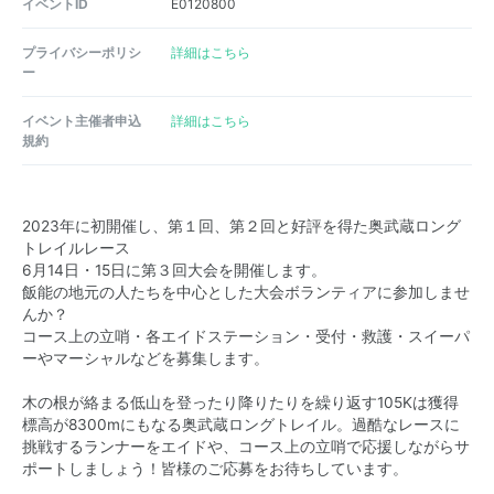
イベントID
E0120800
プライバシーポリシ
詳細はこちら
ー
イベント主催者申込
詳細はこちら
規約
2023年に初開催し、第１回、第２回と好評を得た奥武蔵ロング
トレイルレース
6月14日・15日に第３回大会を開催します。
飯能の地元の人たちを中心とした大会ボランティアに参加しませ
んか？
コース上の立哨・各エイドステーション・受付・救護・スイーパ
ーやマーシャルなどを募集します。
木の根が絡まる低山を登ったり降りたりを繰り返す105Kは獲得
標高が8300mにもなる奥武蔵ロングトレイル。過酷なレースに
挑戦するランナーをエイドや、コース上の立哨で応援しながらサ
ポートしましょう！皆様のご応募をお待ちしています。