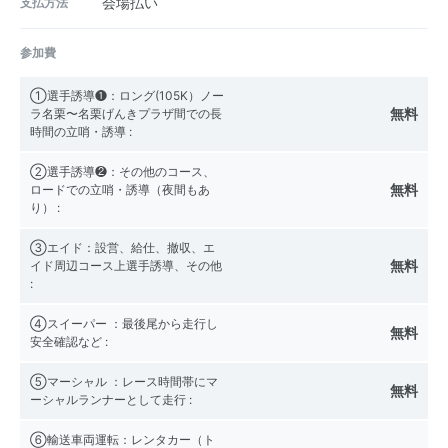
支払方法
会場払い
参加費
①選手誘導❶：ロング(105K）ノー
無料
ラ名栗〜名栗げんきプラザ間での長
時間の立哨・誘導
:
②選手誘導❷：その他のコース、
無料
ロードでの立哨・誘導（夜間もあ
り）
:
③エイド：設営、給仕、撤収、エ
無料
イド周辺コース上選手誘導、その他
:
④スイーパー ：最後尾から走行し
無料
安全確認など
:
⑤マーシャル ：レース時間帯にマ
無料
ーシャルランナーとして走行
:
⑥輸送車両運転：レンタカー（ト