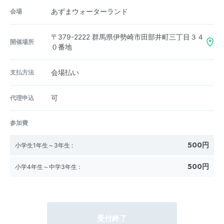
会場
あずまウォーターランド
〒379-2222
群馬県伊勢崎市田部井町三丁目３４
開催場所
０番地
支払方法
会場払い
代理申込
可
参加費
500円
小学生1年生～3年生
:
500円
小学4年生～中学3年生
:
受付終了