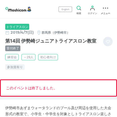
English
検索
ログイン
メニュー
トライアスロン
2019/4/7(日)
群馬県（伊勢崎市）
第14回 伊勢崎ジュニアトライアスロン教室
受付終了
練習会
～29人
初心者向け
参加賞有り
このイベントは終了しました。
伊勢崎市あずまウォータランドのプール及び周辺を使用した大会
形式の教室で、小学生・中学生を対象としトライアスロン楽しさ