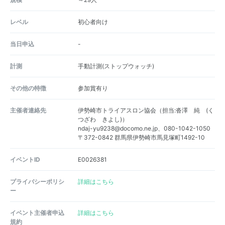
レベル
初心者向け
当日申込
-
計測
手動計測(ストップウォッチ)
その他の特徴
参加賞有り
主催者連絡先
伊勢崎市トライアスロン協会（担当:沓澤 純 (く
つざわ きよし)）
ndaj-yu9238@docomo.ne.jp、080-1042-1050
〒372-0842 群馬県伊勢崎市馬見塚町1492-10
イベントID
E0026381
プライバシーポリシ
詳細はこちら
ー
イベント主催者申込
詳細はこちら
規約