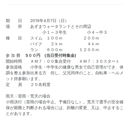
期 日 2019年4月7日（日）
場 所 あずまウォータランドとその周辺
小１～３年生 小４～中３
種 目 スイム １００ｍ ２００ｍ
バイク ２ｋｍ ４ｋｍ
ラン ６００ｍ １２００ｍ
参 加 費
5
００円 (当日受付時集金)
開始時間 ＡＭ７：００集合受付 ＡＭ７：３０スタート
参加資格 小学生・中学生の健康な男女で自己管理ができ、体
調を整え参加出来る方 但し、父兄同伴のこと。自転車・ヘルメ
ット持参願います。
定 員 ２０名程度
雨天・雷雨・荒天の場合
小雨決行（雷雨の場合中止。予備日なし）。荒天で選手の安全確
保が困難と判断される場合には、距離の変更、又は、中止するこ
とがあります。