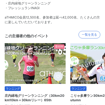
・庄内緑地グリーンランニング
・フレッシュランINAGI
aTHMICO会員12,500名、参加者は延べ42,000名、たくさんの方
に楽しんでいただいております。
一覧を見る
この主催者の他のイベント
受付中
ランニング
ランニング
庄内緑地グリーンランニング（30km20
こりゃ多摩ラン30km20
km10km＋30kmリレー）65th
utumn