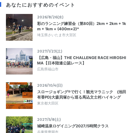
あなたにおすすめのイベント
2026/8/26(水)
彩のランニング練習会（第80回）2km + 2km + 1k
m + 1km + (400m×2)*
埼玉県さいたま市大宮区
2027/1/23(土)
【広島・福山】THE CHALLENGE RACE HIROSHI
MA【日本陸連公認レース】
広島県福山市
2026/10/4(日)
スロージョギング®で行く！観光マラニック (池田
有香PD)大森貝塚から巡る馬込文士村ハイキング
東京都大田区
2027/5/8(土)
城崎温泉ロゲイニング2027/5時間クラス
兵庫県豊岡市