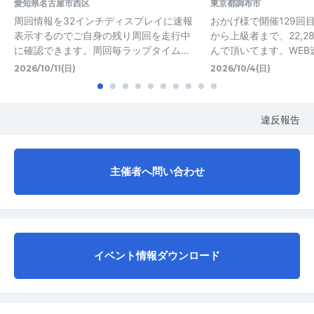
愛知県名古屋市西区
東京都調布市
周回情報を32インチディスプレイに速報
おかげ様で開催129回
表示するのでご自身の残り周回を走行中
から上級者まで、22,2
に確認できます。周回毎ラップタイム…
んで頂いてます。WEB
2026/10/11(日)
2026/10/4(日)
違反報告
主催者へ問い合わせ
イベント情報ダウンロード