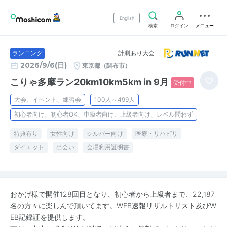
English
検索
ログイン
メニュー
計測あり大会
ランニング
2026/9/6(日)
東京都（調布市）
こりゃ多摩ラン20km10km5km in 9月
受付中
大会、イベント、練習会
100人～499人
初心者向け、初心者OK、中級者向け、上級者向け、レベル問わず
特典有り
女性向け
シルバー向け
医療・リハビリ
ダイエット
出会い
会場利用証明書
おかげ様で開催128回目となり、初心者から上級者まで、22,187
名の方々に楽しんで頂いてます。WEB速報リザルトリスト及びW
EB記録証を提供します。