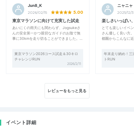
Jun8_K
ニャニャ
5.00
2026/02/15
2025/12/
東京マラソンに向けて充実した試走
楽しさいっぱい
あいにくの雨天にも関わらず、Jogsukeさ
とても楽しいイベン
んの安全第一かつ親切なガイドのお陰で無
さん優しく良い方
事に30kmを走り切ることができました。…
都圏からこんなに近
東京マラソン2026コース試走＆30キロ
年末走り納め！三
チャレンジRUN
トRUN
2026/2/11
レビューをもっと見る
イベント詳細