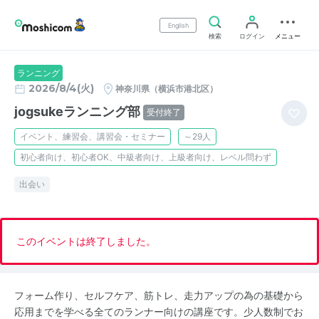
English
検索
ログイン
メニュー
ランニング
2026/8/4(火)
神奈川県（横浜市港北区）
jogsukeランニング部
受付終了
イベント、練習会、講習会・セミナー
～29人
初心者向け、初心者OK、中級者向け、上級者向け、レベル問わず
出会い
このイベントは終了しました。
フォーム作り、セルフケア、筋トレ、走力アップの為の基礎から
応用までを学べる全てのランナー向けの講座です。少人数制でお