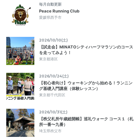
毎月自動更新
Peace Running Club
愛媛県西予市
2026/10/10(土)
【試走会】MINATOシティハーフマラソンのコース
を走ってみよう！
東京都港区
2026/10/24(土)
【初心者向け】ウォーキングから始める！ランニン
グ基礎入門講座（体験レッスン）
東京都千代田区
2026/10/31(土)
【秩父札所午歳総開帳】巡礼ウォーク コース１（札
所一番〜九番）
埼玉県秩父市