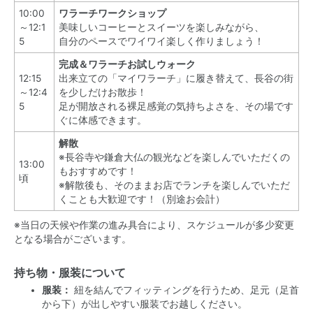
10:00
ワラーチワークショップ
～12:1
美味しいコーヒーとスイーツを楽しみながら、
5
自分のペースでワイワイ楽しく作りましょう！
完成＆ワラーチお試しウォーク
12:15
出来立ての「マイワラーチ」に履き替えて、長谷の街
～12:4
を少しだけお散歩！
5
足が開放される裸足感覚の気持ちよさを、その場です
ぐに体感できます。
解散
※長谷寺や鎌倉大仏の観光などを楽しんでいただくの
13:00
もおすすめです！
頃
※解散後も、そのままお店でランチを楽しんでいただ
くことも大歓迎です！（別途お会計）
※当日の天候や作業の進み具合により、スケジュールが多少変更
となる場合がございます。
持ち物・服装について
服装：
紐を結んでフィッティングを行うため、足元（足首
から下）が出しやすい服装でお越しください。