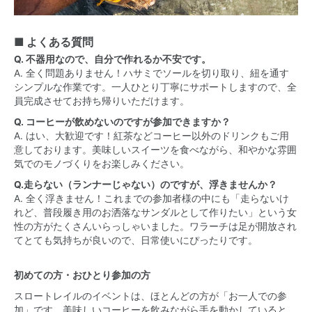
■ よくある質問
Q. 不器用なので、自分で作れるか不安です。
A. 全く問題ありません！ハサミでソールを切り取り、紐を通す
シンプルな作業です。一人ひとり丁寧にサポートしますので、全
員完成させてお持ち帰りいただけます。
Q. コーヒーが飲めないのですが参加できますか？
A. はい、大歓迎です！紅茶などコーヒー以外のドリンクもご用
意しております。美味しいスイーツを食べながら、和やかな雰囲
気でのモノづくりをお楽しみください。
Q.走らない（ランナーじゃない）のですが、浮きませんか？
A. 全く浮きません！これまでの参加者様の中にも「走らないけ
れど、普段履き用のお洒落なサンダルとして作りたい」という女
性の方がたくさんいらっしゃいました。ワラーチは足が開放され
てとても気持ちが良いので、日常使いにぴったりです。
初めての方・おひとり参加の方
スロートレイルのイベントは、ほとんどの方が「お一人での参
加」です。美味しいコーヒーを飲みながら手を動かしていると、