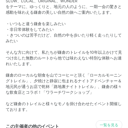
SLOW、LOCAL、ORIGINAL、WONDER
をテーマに、ゆっくりと、地元の人のように、一期一会の驚きと
感動を味わえる鎌倉の美しい自然の旅へご案内いたします。
・いつもと違う鎌倉を楽しみたい
・非日常体験をしてみたい
・きついのは苦手だけど、自然の中を歩いたり軽く走ったりして
みたい
そんな方に向けて、私たちが鎌倉のトレイルを10年以上かけて見
つけ出した無数のルートから他では味わえない特別な体験へお連
れいたします。
鎌倉のローカルな朝食を山でコーヒーと頂く「ローカルモーニン
グトレイル」、夕焼けと静寂に包まれるナイトアドベンチャー＆
地元民が通うお店で乾杯「路地裏ナイトトレイル」、鎌倉の様々
な飲食店とコラボ！「ワラーチワークショップ」
など鎌倉のトレイルと様々なモノを掛け合わせたイベント開催し
ております。
一覧を見る
この主催者の他のイベント