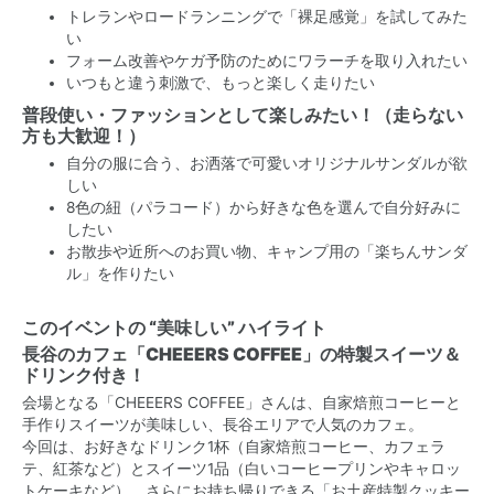
トレランやロードランニングで「裸足感覚」を試してみた
い
フォーム改善やケガ予防のためにワラーチを取り入れたい
いつもと違う刺激で、もっと楽しく走りたい
普段使い・ファッションとして楽しみたい！（走らない
方も大歓迎！）
自分の服に合う、お洒落で可愛いオリジナルサンダルが欲
しい
8色の紐（パラコード）から好きな色を選んで自分好みに
したい
お散歩や近所へのお買い物、キャンプ用の「楽ちんサンダ
ル」を作りたい
このイベントの “美味しい” ハイライト
長谷のカフェ「CHEEERS COFFEE」の特製スイーツ＆
ドリンク付き！
会場となる「CHEEERS COFFEE」さんは、自家焙煎コーヒーと
手作りスイーツが美味しい、長谷エリアで人気のカフェ。
今回は、お好きなドリンク1杯（自家焙煎コーヒー、カフェラ
テ、紅茶など）とスイーツ1品（白いコーヒープリンやキャロッ
トケーキなど）、さらにお持ち帰りできる「お土産特製クッキー