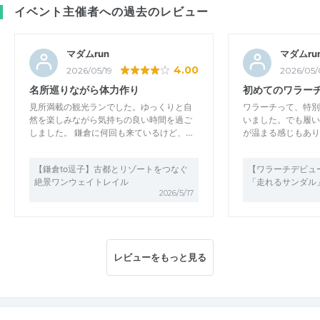
イベント主催者への過去のレビュー
マダムrun
マダムru
4.00
2026/05/19
2026/05/
名所巡りながら体力作り
初めてのワラー
見所満載の観光ランでした。ゆっくりと自
ワラーチって、特別
然を楽しみながら気持ちの良い時間を過ご
いました。でも履い
しました。 鎌倉に何回も来ているけど、…
が温まる感じもあり
【鎌倉to逗子】古都とリゾートをつなぐ
【ワラーチデビュ
絶景ワンウェイトレイル
「走れるサンダル
2026/5/17
レビューをもっと見る