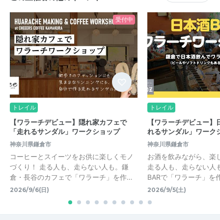
受付中
トレイル
トレイル
【ワラーチデビュー】隠れ家カフェで
【ワラーチデビュー】日
「走れるサンダル」ワークショップ
れるサンダル」ワーク
神奈川県鎌倉市
神奈川県鎌倉市
コーヒーとスイーツをお供に楽しくモノ
お酒を飲みながら、楽
づくり！ 走る人も、走らない人も。鎌
走る人も、走らない人
倉・長谷のカフェで「ワラーチ」を作…
BARで「ワラーチ」を
2026/9/6(日)
2026/9/5(土)