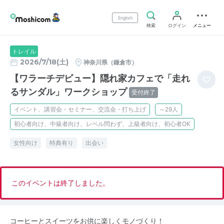
English
検索
ログイン
メニュー
トレイル
2026/7/18(土)
神奈川県（鎌倉市）
【ワラーチデビュー】隠れ家カフェで「走れ
るサンダル」ワークショップ
受付終了
イベント、講習会・セミナー、交流会・打ち上げ
～29人
初心者向け、中級者向け、レベル問わず、上級者向け、初心者OK
女性向け
特典有り
出会い
このイベントは終了しました。
コーヒーとスイーツをお供に楽しくモノづくり！