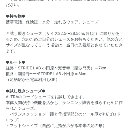
ださい。
●持ち物●
携帯電話、保険証、水分、走れるウェア、シューズ
＊試し履きシューズ（サイズ22.5〜28.5cm/各1足）に限りがあ
るため、念のためご自分のシューズをお持ちください。他の方と
サイズが重なってしまう場合は、当日の先着順とさせていただき
ます。
●ルート●
往路：STRIDE LAB 小田原〜潮音寺（毘沙門天）＝7km
復路：潮音寺〜〜STRIDE LAB 小田原＝3km
（足柄駅から電車利用もOK）
●試し履きシューズ●
ALTRAのロードシューズをお試しできます。
本体人間が持つ機能を活かし、ランニング障害を減らすために作
られたシューズ。
・バランスクッション（踵と母指球部分のソール厚が1:1/ゼロド
ロップ）
・フットシェイプ（自然に足指が広がる本来の足の形）