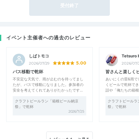
受付終了
イベント主催者への過去のレビュー
しばトモコ
Tetsuro 
5.00
2026/07/29
2026/07/
バス移動で乾杯
皆さんと楽しく
不安定な天気で、雨が止むのを待ってまし
あいにくの雷&雨で
たが、バスで移動になりました。参加者の
くビールで乾杯でき
安全を考えてくれてありがたかったです…
話や「俺たちの箱根
クラフトビールラン「箱根ビール納涼
クラフトビールラ
祭」で乾杯
祭」で乾杯
2026/7/25