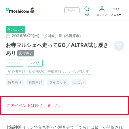
English
検索
ログイン
メニュー
ランニング
2026/6/21(日)
神奈川県（小田原市）
お寺マルシェへ走ってGO／ALTRA試し履き
あり
受付終了
イベント
～29人
初心者向け、初心者OK、中級者向け、レベル問わず
特典有り
女性向け
ダイエット
出会い
このイベントは終了しました。
七福神巡りランで立ち寄った潮音寺で「てらとは祭」が開催され