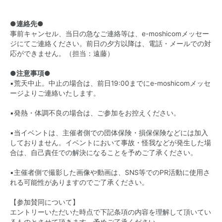
●連絡先●
事前キャンセル、当日の急なご連絡等は、e-moshicomメッセー
ジにてご連絡ください。前日の夕方以降は、電話・メールでの対
応ができません。（担当：遠藤）
●
注意事項●
▪️荒天中止。中止の場合は、前日19:00までにe-moshicomメッセ
ージよりご連絡いたします。
▪️発熱・体調不良の場合は、ご参加をお控えください。
▪️当イベントは、主催者側での団体保険・損保保険などには加入
しておりません。イベントにおいて事故・怪我などが発生した場
合は、自己責任での解決になることを予めご了承ください。
▪️主催者側で撮影した画像や動画は、SNS等でのPR活動に使用さ
れる可能性がありますのでご了承ください。
【参加賛同について】
エントリーいただいた時点で下記条項の内容を理解して頂いてい