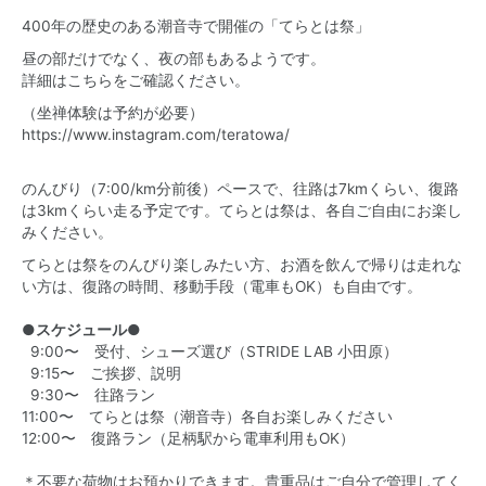
400年の歴史のある潮音寺で開催の「てらとは祭」
昼の部だけでなく、夜の部もあるようです。
詳細はこちらをご確認ください。
（坐禅体験は予約が必要）
https://www.instagram.com/teratowa/
のんびり（7:00/km分前後）ペースで、往路は7kmくらい、復路
は3kmくらい走る予定です。てらとは祭は、各自ご自由にお楽し
みください。
てらとは祭をのんびり楽しみたい方、お酒を飲んで帰りは走れな
い方は、復路の時間、移動手段（電車もOK）も自由です。
●スケジュール●
9:00〜 受付、シューズ選び（STRIDE LAB 小田原）
9:15〜 ご挨拶、説明
9:30〜 往路ラン
11:00〜 てらとは祭（潮音寺）各自お楽しみください
12:00〜 復路ラン（足柄駅から電車利用もOK）
＊不要な荷物はお預かりできます。貴重品はご自分で管理してく