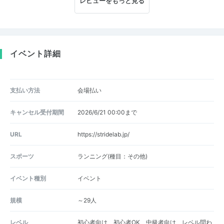
レビューをもっと見る
イベント詳細
支払い方法
会場払い
キャンセル受付期間
2026/6/21 00:00まで
URL
https://stridelab.jp/
スポーツ
ランニング(種目：その他)
イベント種別
イベント
規模
～29人
レベル
初心者向け、初心者OK、中級者向け、レベル問わ