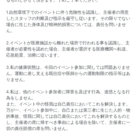
るものとさせて頂きます。予めご了承ください。
1.自然環境下でのイベントに伴う危険性を認識し、主催者の用意
したスタッフの判断及び指示を厳守し従います。その限りでない
場合に生じた身体及び精神的損害については、責任を問いませ
ん。
2.イベントが医療施設から離れた場所で行われる事を認識し、主
催者が必要性を認めた場合、主催者が選択する医療機関へ転送、
応急処置、治療に従います。
3.私の健康状態は、今回のイベント参加に関しては問題ありませ
ん。運動に差し支える既往症や医師からの運動制限の指示等はあ
りません。
4.私は、他のイベント参加者に障害を及ぼす行為、迷惑となる行
為をしません。
また、イベント中の怪我は自己責任においてこれを解決します。
万が一、イベント参加中に、自己または第三者に生じた人的・物
的事故、怪我に関しては自己責任においてこれを解決するものと
し、主催者の席に帰すべき事由による場合を除いて、主催者に一
切の責任賠償の席を問いません。