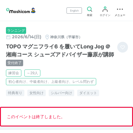
English
検索
ログイン
メニュー
ランニング
2026/6/14(日)
神奈川県（平塚市）
TOPO マグニフライ6 を履いてLong Jog ＠
湘南コース シューズアドバイザー藤原が講師
受付終了
練習会
～29人
初心者向け、中級者向け、上級者向け、レベル問わず
特典有り
女性向け
シルバー向け
ダイエット
このイベントは終了しました。