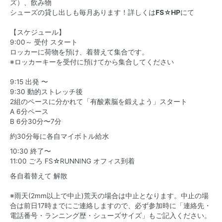
ズ）、飲み物
シューズの貸し出しも毎月あります！詳しくは
FS☆HP
にて
【スケジュール】
9:00～ 受付 スタート
ロッカーに荷物を預け、着替えて集合です。
※ロッカーキーを受付に預けてから集合してください
9:15 出発 〜
9:30 動的ストレッチ後
2組のペースに分かれて「有酸素脳を鍛えよう」スタート
A 6分ペース
B 6分30分〜7分
約30分毎に各自マイボトル給水
10:30 終了〜
11:00 ごろ FS☆RUNNING オフィス到着
各自着替えて 解散
※雨天(2mm以上で中止)荒天の場合は中止となります。中止の場
合は前日17時までにご連絡しますので、必ず参加時に「連絡先・
電話番号・ランニング歴・シューズサイズ」もご記入ください。