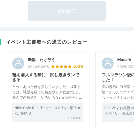
受付終了
イベント主催者への過去のレビュー
磯部 たけぞう
Masa★
5.00
2026/06/08
2026/03/
靴を購入する際に、試し履きランで
フルマラソン後
きる
した！
自分にあった靴を探していました。以前ま
春の陽気に海岸沿い
では、靴販売店にて着座や歩き程度の試し
地よかったです！ゴ
履きでの感覚や、いろいろなsns情報をも…
もさっぱり！またお
Nike Cafe Run “Pegasus42”Try!! @FS☆
One Way お風
RUNNING
ドバイザー藤原の
2026/6/6