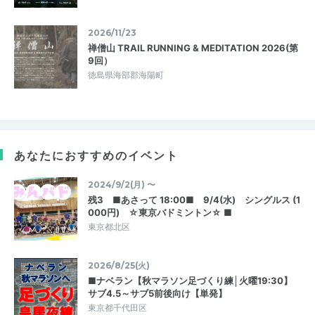
2026/11/23
禅僧山 TRAIL RUNNING & MEDITATION 2026(第
9回）
徳島県海部郡海陽町
あなたにおすすめのイベント
2024/9/2(月) 〜
残3 ■あさって 18:00■ 9/4(水) シングルス (1
000円) ☆東京バドミントン☆ ■
東京都北区
2026/8/25(火)
■ナベラン【秋マラソン足づくり練│火曜19:30】
サブ4.5～サブ5前後向け【単発】
東京都千代田区