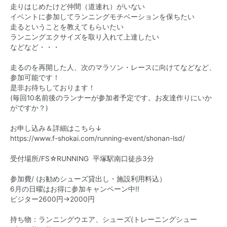
走りはじめたけど仲間（道連れ）がいない
イベントに参加してランニングモチベーションを保ちたい
走るということを教えてもらいたい
ランニングエクサイズを取り入れて上達したい
などなど・・・
走るのを再開した人、次のマラソン・レースに向けてなどなど、
参加可能です！
是非お待ちしております！
(毎回10名前後のランナーが参加者予定です。お友達作りにいか
がですか？)
お申し込み＆詳細はこちら↓
https://www.f-shokai.com/running-event/shonan-lsd/
受付場所/FS☆RUNNING 平塚駅南口徒歩3分
参加費/ (お勧めシューズ貸出し・施設利用料込）
6月の日曜はお得に参加キャンペーン中!!
ビジター2600円→2000円
持ち物：ランニングウエア、シューズ(トレーニングシュー