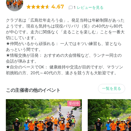
4.67
1
レビューを見る
クラブ名は「広島壮年走ろう会」。発足当時は年齢制限があった
ようです。現在も気持ちは現役バリバリ（笑）の40代から80代
が中心です。走力に関係なく「走ることを楽しむ」ことを一番大
切にしています。
★仲間がいるから頑張れる： 一人ではキツい練習も、皆となら
あっという間です。
★情報交換が活発： おすすめの大会情報など、ランナー同士の
会話が弾みます。
★自分のペースでOK： 健康維持や交流が目的ですが、マラソン
初挑戦の方、20代～40代の方、速さを競う方も大歓迎です。
一覧を見る
この主催者の他のイベント
受付中