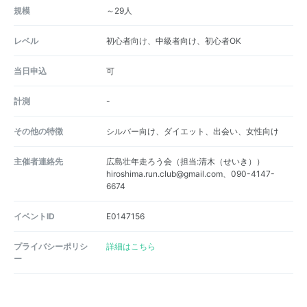
規模
～29人
レベル
初心者向け、中級者向け、初心者OK
当日申込
可
計測
-
その他の特徴
シルバー向け、ダイエット、出会い、女性向け
主催者連絡先
広島壮年走ろう会（担当:清木（せいき））
hiroshima.run.club@gmail.com、090-4147-
6674
イベントID
E0147156
プライバシーポリシ
詳細はこちら
ー