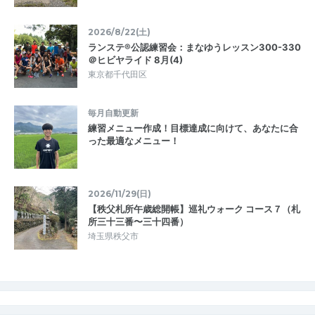
2026/8/22(土)
ランステ®公認練習会：まなゆうレッスン300-330
＠ヒビヤライド 8月(4)
東京都千代田区
毎月自動更新
練習メニュー作成！目標達成に向けて、あなたに合
った最適なメニュー！
2026/11/29(日)
【秩父札所午歳総開帳】巡礼ウォーク コース７（札
所三十三番〜三十四番）
埼玉県秩父市