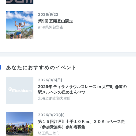
2026/9/22
第5回 五頭登山競走
新潟県阿賀野市
あなたにおすすめのイベント
2026/9/6(日)
2026年 ティラノサウルスレース in 大空町 @道の
駅メルヘンの丘めまんべつ
北海道網走郡大空町
2026/9/23(水)
第１５回江戸川土手１０Ｋｍ、３０Ｋｍペース走
（参加費無料）参加者募集
埼玉県三郷市