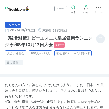
English
検索
ログイン
メニュー
ランニング
2026/10/17(土)
東京都（千代田区）
【猛暑対策】ピーエスエス皇居健康ランニン
グ令和8年10月17日大会
受付中
大会、練習会
100人～499人
初心者OK、レベル問わず
参加賞有り
たくさんの方々に楽しんでいただけるように、また、日本一の皇
居大会を目指し、精進いたします。 皆さまのご参加を心よりお
待ちしております。
※尚、雨天(降雪)の場合は中止致します。同時にコロナを始めと
した社会情勢で大会運営がままならない場合も中止とします。中