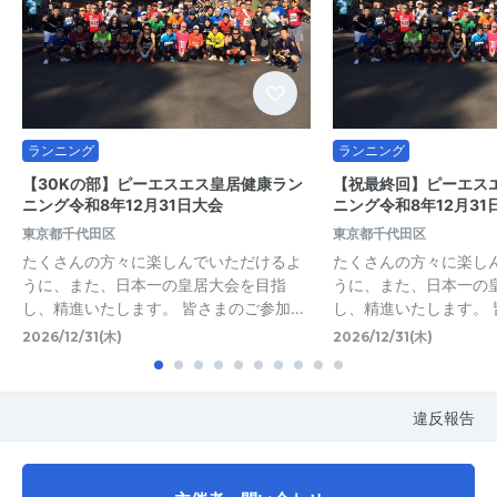
ランニング
ランニング
【30Kの部】ピーエスエス皇居健康ラン
【祝最終回】ピーエス
ニング令和8年12月31日大会
ニング令和8年12月31
東京都千代田区
東京都千代田区
たくさんの方々に楽しんでいただけるよ
たくさんの方々に楽し
うに、また、日本一の皇居大会を目指
うに、また、日本一の
し、精進いたします。 皆さまのご参加…
し、精進いたします。 
2026/12/31(木)
2026/12/31(木)
違反報告