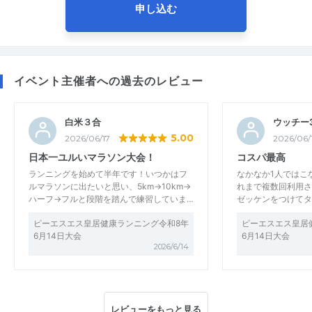
申し込む
イベント主催者への過去のレビュー
白米３合
ウッチー3
5.00
2026/06/17
2026/06/
日本一ユルいマラソン大会！
コスパ最高
ランニングを始めて半年です！いつかはフ
なかなか1人ではこ
ルマラソンに出たいと思い、5km→10km→
れまで複数回利用さ
ハーフ→フルと段階を踏んで練習していま…
ゼッケンをつけてタ
ピーエスエス皇居健康ランニング令和8年
ピーエスエス皇居
6月14日大会
6月14日大会
2026/6/14
レビューをもっと見る