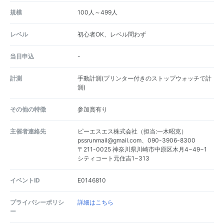
規模
100人～499人
レベル
初心者OK、レベル問わず
当日申込
-
計測
手動計測(プリンター付きのストップウォッチで計
測)
その他の特徴
参加賞有り
主催者連絡先
ピーエスエス株式会社（担当:一木昭克）
pssrunmail@gmail.com、090-3906-8300
〒211-0025 神奈川県川崎市中原区木月4−49−1
シティコート元住吉1−313
イベントID
E0146810
プライバシーポリシ
詳細はこちら
ー