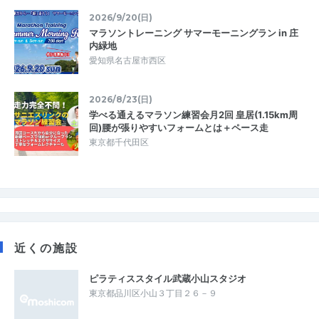
2026/9/20(日)
マラソントレーニング サマーモーニングラン in 庄
内緑地
愛知県名古屋市西区
2026/8/23(日)
学べる通えるマラソン練習会月2回 皇居(1.15km周
回)腰が張りやすいフォームとは＋ペース走
東京都千代田区
近くの施設
ピラティススタイル武蔵小山スタジオ
東京都品川区小山３丁目２６－９