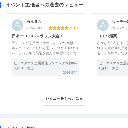
イベント主催者への過去のレビュー
白米３合
ウッチー3
5.00
2026/06/17
2026/06/
日本一ユルいマラソン大会！
コスパ最高
ランニングを始めて半年です！いつかはフ
なかなか1人ではこ
ルマラソンに出たいと思い、5km→10km→
れまで複数回利用さ
ハーフ→フルと段階を踏んで練習していま…
ゼッケンをつけてタ
ピーエスエス皇居健康ランニング令和8年
ピーエスエス皇居
6月14日大会
6月14日大会
2026/6/14
レビューをもっと見る