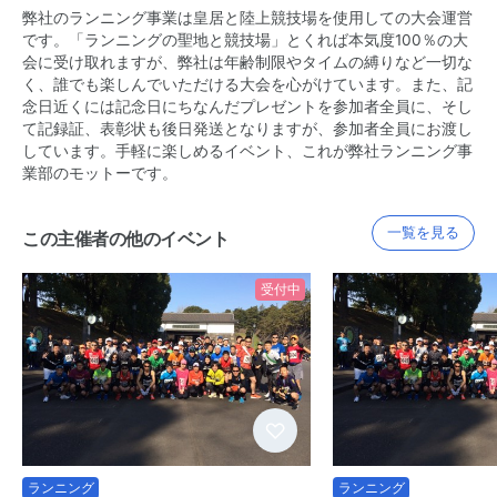
弊社のランニング事業は皇居と陸上競技場を使用しての大会運営
です。「ランニングの聖地と競技場」とくれば本気度100％の大
会に受け取れますが、弊社は年齢制限やタイムの縛りなど一切な
く、誰でも楽しんでいただける大会を心がけています。また、記
念日近くには記念日にちなんだプレゼントを参加者全員に、そし
て記録証、表彰状も後日発送となりますが、参加者全員にお渡し
しています。手軽に楽しめるイベント、これが弊社ランニング事
業部のモットーです。
一覧を見る
この主催者の他のイベント
受付中
ランニング
ランニング