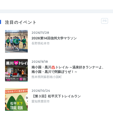
PR
注目のイベント
2026/11/28
2026第14回信州大学マラソン
長野県松本市
2026/9/18
南小国・黒川♨トレイル ～温泉好きランナーよ、
南小国・黒川で阿蘇ぼうぜ！～
熊本県阿蘇郡南小国町
2026/10/24
【第３回】松平天下トレイルラン
愛知県豊田市