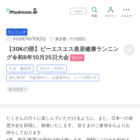
English
検索
ログイン
メニュー
ランニング
2026/10/25(日)
東京都（千代田区）
【30Kの部】ピーエスエス皇居健康ランニン
グ令和8年10月25日大会
受付中
大会、練習会
100人～499人
初心者OK、中級者向け、上級者向け、レベル問わず
参加賞有り
たくさんの方々に楽しんでいただけるように、また、日本一の皇
居大会を目指し、精進いたします。 皆さまのご参加を心よりお
待ちしております。
※尚、雨天(降雪)の場合は中止致します。同時にコロナを始めと