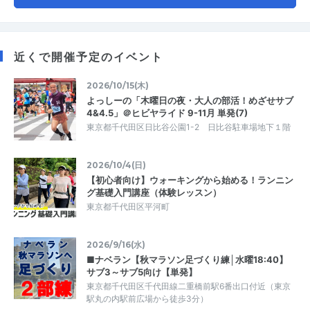
近くで開催予定のイベント
2026/10/15(木)
よっしーの「木曜日の夜・大人の部活！めざせサブ
4&4.5」＠ヒビヤライド 9-11月 単発(7)
東京都千代田区日比谷公園1-2 日比谷駐車場地下１階
2026/10/4(日)
【初心者向け】ウォーキングから始める！ランニン
グ基礎入門講座（体験レッスン）
東京都千代田区平河町
2026/9/16(水)
■ナベラン【秋マラソン足づくり練│水曜18:40】
サブ3～サブ5向け【単発】
東京都千代田区千代田線二重橋前駅6番出口付近（東京
駅丸の内駅前広場から徒歩3分）