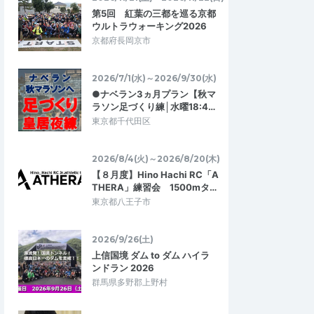
第5回 紅葉の三都を巡る京都
ウルトラウォーキング2026
京都府長岡京市
2026/7/1(水)～2026/9/30(水)
●ナベラン3ヵ月プラン【秋マ
ラソン足づくり練│水曜18:4…
東京都千代田区
リーク
ＴＴＫピックル
2026/8/4(火)～2026/8/20(木)
4.33
5.00
02
2026/07/21
【８月度】Hino Hachi RC「A
初中級)
楽しい交流会でした♡
THERA」練習会 1500mタ…
は2面でコンパクトに行
ピックルボールを初めて約10ヶ月。まだま
東京都八王子市
プしやすいと感じまし
だ大会に出られるレベルではない私にとっ
みの練習会は少し物足…
て、こういう形で試合を経験するのはと…
2026/9/26(土)
上信国境 ダム to ダム ハイラ
ンター】ピックルボ
【渋谷区スポーツセンター】ピックルボ
ンドラン 2026
ールダブルス・MIX交流会
群馬県多野郡上野村
2026/7/24～2026/7/31
2026/7/17