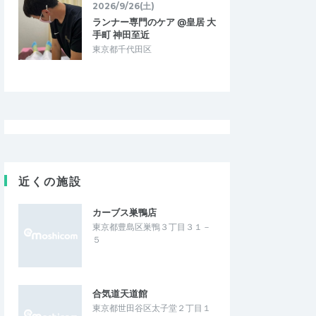
2026/9/26(土)
ランナー専門のケア @皇居 大
手町 神田至近
東京都千代田区
近くの施設
カーブス巣鴨店
東京都豊島区巣鴨３丁目３１－
５
合気道天道館
東京都世田谷区太子堂２丁目１