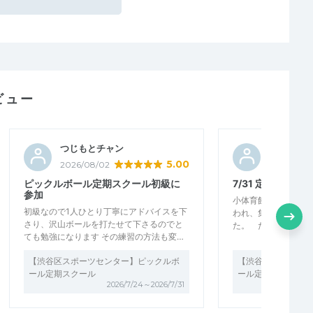
ビュー
つじもとチャン
テニスフ
5.00
2026/08/02
2026/08/
ピックルボール定期スクール初級に
7/31 定期練習会(
参加
小体育館での練習会
初級なので1人ひとり丁寧にアドバイスを下
われ、集中力もキー
さり、沢山ボールを打たせて下さるのでと
た。 ただ1時間の
ても勉強になります その練習の方法も変…
【渋谷区スポーツセンター】ピックルボ
【渋谷区スポーツセ
ール定期スクール
ール定期スクール
2026/7/24～2026/7/31