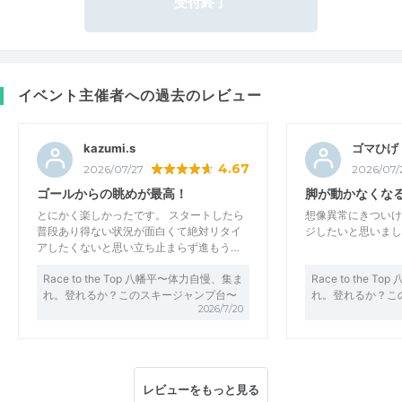
受付終了
イベント主催者への過去のレビュー
kazumi.s
ゴマひげ
4.67
2026/07/27
2026/07/
ゴールからの眺めが最高！
脚が動かなくな
とにかく楽しかったです。 スタートしたら
想像異常にきついけ
普段あり得ない状況が面白くて絶対リタイ
ジしたいと思いまし
アしたくないと思い立ち止まらず進もう…
Race to the Top 八幡平〜体力自慢、集ま
Race to the 
れ。登れるか？このスキージャンプ台〜
れ。登れるか？こ
2026/7/20
レビューをもっと見る