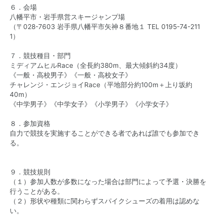
６．会場
八幡平市・岩手県営スキージャンプ場
（〒028-7603 岩手県八幡平市矢神８番地１ TEL
0195-74-211
1
）
７．競技種目・部門
ミディアムヒルRace（全長約380m、最大傾斜約34度）
《一般・高校男子》《一般・高校女子》
チャレンジ・エンジョイRace（平地部分約100m＋上り坂約
40m）
《中学男子》《中学女子》《小学男子》《小学女子》
８．参加資格
自力で競技を実施することができる者であれば誰でも参加でき
る。
９．競技規則
（１）参加人数が多数になった場合は部門によって予選・決勝を
行うことがある。
（２）形状や種類に関わらずスパイクシューズの着用は認めな
い。