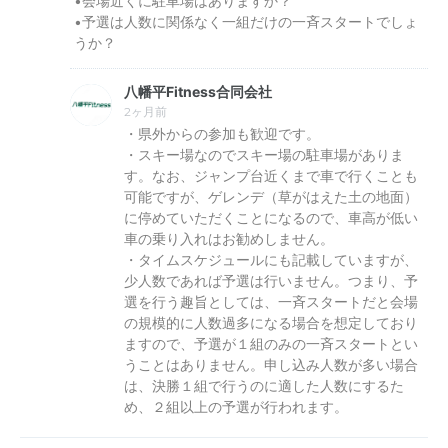
•会場近くに駐車場はありますか？
•予選は人数に関係なく一組だけの一斉スタートでしょ
うか？
八幡平Fitness合同会社
2ヶ月前
・県外からの参加も歓迎です。
・スキー場なのでスキー場の駐車場がありま
す。なお、ジャンプ台近くまで車で行くことも
可能ですが、ゲレンデ（草がはえた土の地面）
に停めていただくことになるので、車高が低い
車の乗り入れはお勧めしません。
・タイムスケジュールにも記載していますが、
少人数であれば予選は行いません。つまり、予
選を行う趣旨としては、一斉スタートだと会場
の規模的に人数過多になる場合を想定しており
ますので、予選が１組のみの一斉スタートとい
うことはありません。申し込み人数が多い場合
は、決勝１組で行うのに適した人数にするた
め、２組以上の予選が行われます。