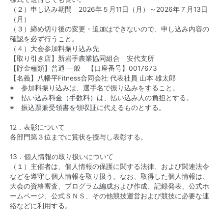
（２）申し込み期間 2026年５月11日（月）～2026年７月13日
（月）
（３）締め切り後の変更・追加はできないので、申し込み内容の
確認を必ず行うこと。
（４）大会参加料振り込み先
【取り引き店】新岩手農業協同組合 安代支所
【貯金種類】普通 一般 【口座番号】0017673
【名義】八幡平Fitness合同会社 代表社員 山本 雄太郎
※ 参加料振り込みは、選手名で振り込みをすること。
※ 払い込み料金（手数料）は、払い込み人の負担とする。
※ 振込票兼受領書を領収証に代えるものとする。
12．表彰について
各部門第３位までに賞状を授与し表彰する。
13．個人情報の取り扱いについて
（１）主催者は、個人情報の保護に関する法律、および関連法令
などを遵守し個人情報を取り扱う。なお、取得した個人情報は、
大会の資格審査、プログラム編成および作成、記録発表、公式ホ
ームページ、公式ＳＮＳ、その他競技運営および競技に必要な連
絡などに利用する。