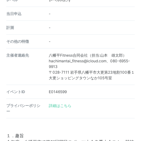
当日申込
-
計測
-
その他の特徴
-
主催者連絡先
八幡平Fitness合同会社（担当:山本 雄太郎）
hachimantai_fitness@icloud.com、080-6955-
9913
〒028-7111 岩手県八幡平市大更第23地割100番１
大更ショッピングタウンなか105号室
イベントID
E0146599
プライバシーポリシ
詳細はこちら
ー
１．趣旨