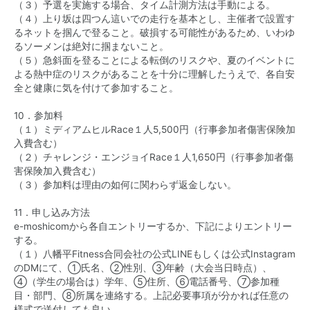
（３）予選を実施する場合、タイム計測方法は手動による。
（４）上り坂は四つん這いでの走行を基本とし、主催者で設置す
るネットを掴んで登ること。破損する可能性があるため、いわゆ
るソーメンは絶対に掴まないこと。
（５）急斜面を登ることによる転倒のリスクや、夏のイベントに
よる熱中症のリスクがあることを十分に理解したうえで、各自安
全と健康に気を付けて参加すること。
10．参加料
（１）ミディアムヒルRace１人5,500円（行事参加者傷害保険加
入費含む）
（２）チャレンジ・エンジョイRace１人1,650円（行事参加者傷
害保険加入費含む）
（３）参加料は理由の如何に関わらず返金しない。
11．申し込み方法
e-moshicomから各自エントリーするか、下記によりエントリー
する。
（１）八幡平Fitness合同会社の公式LINEもしくは公式Instagram
のDMにて、①氏名、②性別、③年齢（大会当日時点）、
④（学生の場合は）学年、⑤住所、⑥電話番号、⑦参加種
目・部門、⑧所属を連絡する。上記必要事項が分かれば任意の
様式で送付しても良い。