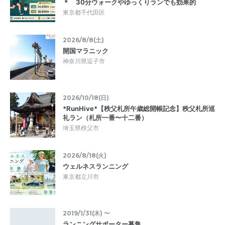
＊ 30分ウォークやゆっくりランでも効果的
東京都千代田区
2026/8/8(土)
開国マラニック
神奈川県逗子市
2026/10/18(日)
*RunHive*【秩父札所午歳総開帳記念】秩父札所巡
礼ラン（札所一番〜十二番）
埼玉県秩父市
2026/8/18(火)
ウェルネスランニング
東京都立川市
2019/1/31(木) 〜
ランニングサポーター募集