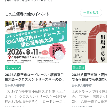
一覧を見る
この主催者の他のイベント
受付終了
ランニング
陸上競技
2026八幡平市ロードレース・駅伝選手
2026八幡平市陸上競
権大会～クロスカントリースキーの公…
でも何種目でも参加O
岩手県八幡平市
岩手県八幡平市
【いわて八幡平雪ゆめ国スポを盛り上げ
土のトラックで行う陸
よう！】 クロスカントリースキー競技が
会。 市内外・老若男
行われる会場を走ろう！ ロードレース…
OK！ 八幡平市で１番