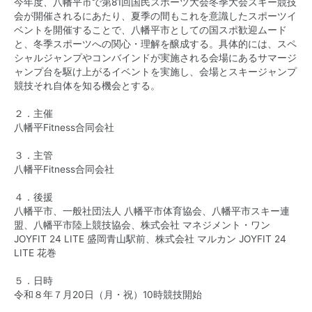
今年度、八幡平市で第81回国民スポーツ大会冬季大会スキー競技
会が開催されるにあたり、夏季の間もこれを意識したスポーツイ
ベントを開催することで、八幡平市としての国スポ歓迎ムード
と、冬季スポーツへの関心・理解を醸成する。具体的には、スペ
シャルジャンプやコンバインドが実施される会場にあるサマージ
ャンプ台を駆け上がるイベントを実施し、会場とスキージャンプ
競技それ自体を知る機会とする。
２．主催
八幡平Fitness合同会社
３．主管
八幡平Fitness合同会社
４．後援
八幡平市、一般社団法人 八幡平市体育協会、八幡平市スキー連
盟、八幡平市陸上競技協会、株式会社 マネジメント・ワン
JOYFIT 24 LITE 盛岡青山駅前、株式会社 マルカン JOYFIT 24
LITE 花巻
５．日時
令和８年７月20日（月・祝）10時競技開始