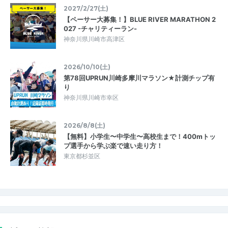
2027/2/27(土)
【ペーサー大募集！】BLUE RIVER MARATHON 2
027 -チャリティーラン-
神奈川県川崎市高津区
2026/10/10(土)
第78回UPRUN川崎多摩川マラソン★計測チップ有
り
神奈川県川崎市幸区
2026/8/8(土)
【無料】小学生〜中学生〜高校生まで！400mトッ
プ選手から学ぶ楽で速い走り方！
東京都杉並区