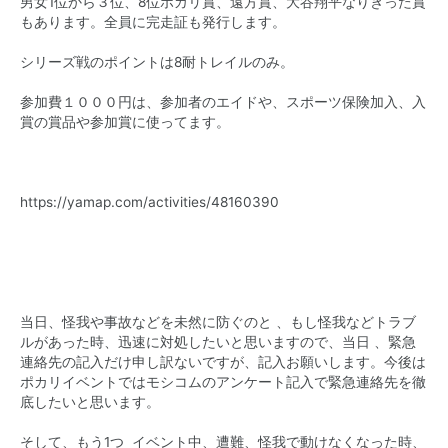
男女1位から３位、8位ポカリ賞、遠方賞、大谷翔平なりきった賞
もあります。全員に完走証も発行します。
シリーズ戦のポイントは8耐トレイルのみ。
参加費１０００円は、参加者のエイドや、スポーツ保険加入、入
賞の賞品や参加賞に使ってます。
https://yamap.com/activities/48160390
当日、怪我や事故などを未然に防ぐのと 、もし怪我などトラブ
ルがあった時、迅速に対処したいと思いますので、当日 、緊急
連絡先の記入だけ申し訳ないですが、記入お願いします。今後は
ポカリイベントではモシコムのアンケート記入で緊急連絡先を徹
底したいと思います。
そして、もう1つ イベント中、遭難、怪我で動けなくなった時、