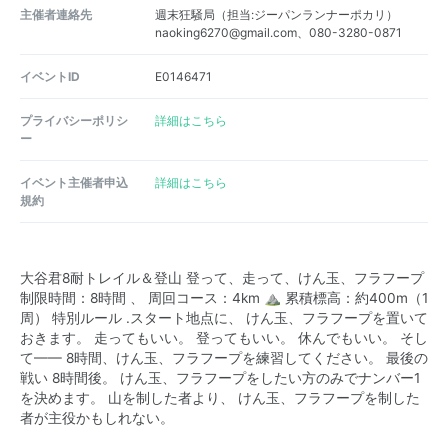
主催者連絡先
週末狂騒局（担当:ジーパンランナーポカリ）
naoking6270@gmail.com、080-3280-0871
イベントID
E0146471
プライバシーポリシ
詳細はこちら
ー
イベント主催者申込
詳細はこちら
規約
大谷君8耐トレイル＆登山 登って、走って、けん玉、フラフープ
制限時間：8時間 、 周回コース：4km ⛰️ 累積標高：約400m（1
周） 特別ルール .スタート地点に、 けん玉、フラフープを置いて
おきます。 走ってもいい。 登ってもいい。 休んでもいい。 そし
て—— 8時間、けん玉、フラフープを練習してください。 最後の
戦い 8時間後。 けん玉、フラフープをしたい方のみでナンバー1
を決めます。 山を制した者より、 けん玉、フラフープを制した
者が主役かもしれない。