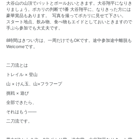
大谷山の山頂でバットとボールおいときます。大谷翔平になりき
りましょう。ポカリの判断で1番 大谷翔平に、なりきった方には
豪華賞品もあります。 写真を撮ってポカリに見せて下さい。
スタート地点、飲み物、食べ物もエイドとしておいときますので
手ぶら参加でも大丈夫です。
8時間はきつい方は、一周だけでもOKです。途中参加途中離脱も
Welcomeです。
二刀流とは
トレイル × 登山
山 × けん玉、山×フラフープ
挑戦 × 遊び
全部できたら、
それはもう——
二刀流です。