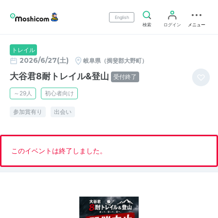
English
検索
ログイン
メニュー
トレイル
2026/6/27(土)
岐阜県（揖斐郡大野町）
大谷君8耐トレイル&登山
受付終了
～29人
初心者向け
参加賞有り
出会い
このイベントは終了しました。