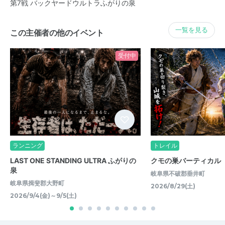
第7戦 バックヤードウルトラふがりの泉
一覧を見る
この主催者の他のイベント
受付中
ランニング
トレイル
LAST ONE STANDING ULTRA ふがりの
クモの巣バーティカル
泉
岐阜県不破郡垂井町
岐阜県揖斐郡大野町
2026/8/29(土)
2026/9/4(金)～9/5(土)