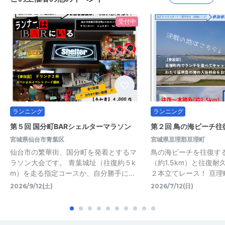
受付中
ランニング
ランニング
第５回 国分町BARシェルターマラソン
第２回 鳥の海ビーチ往
宮城県仙台市青葉区
宮城県亘理郡亘理町
仙台市の繁華街、国分町を発着とするマ
鳥の海ビーチを往復す
ラソン大会です。 青葉城址（往復約５k
（約1.5km）と往復耐久
m）を走る指定コースか、自分勝手に…
２本立てレース！ 亘理
2026/9/12(土)
2026/7/12(日)