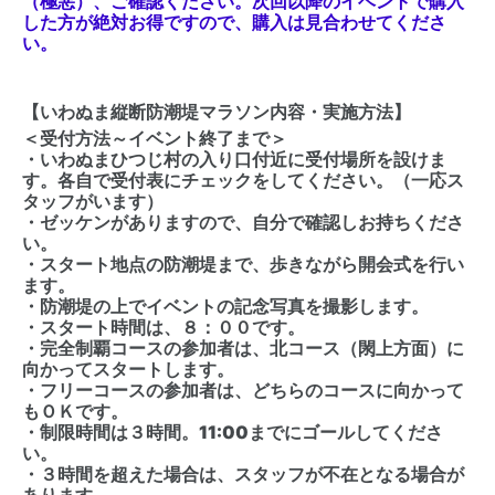
（極悪）、ご確認ください。次回以降のイベントで購入
した方が絶対お得ですので、購入は見合わせてくださ
い。
【いわぬま縦断防潮堤マラソン内容・実施方法】
＜受付方法～イベント終了まで＞
・いわぬまひつじ村の入り口付近に受付場所を設けま
す。各自で受付表にチェックをしてください。（一応ス
タッフがいます）
・ゼッケンがありますので、自分で確認しお持ちくださ
い。
・スタート地点の防潮堤まで、歩きながら開会式を行い
ます。
・防潮堤の上でイベントの記念写真を撮影します。
・スタート時間は、８：００です。
・完全制覇コースの参加者は、北コース（閖上方面）に
向かってスタートします。
・フリーコースの参加者は、どちらのコースに向かって
もＯＫです。
・制限時間は３時間。11:00までにゴールしてくださ
い。
・３時間を超えた場合は、スタッフが不在となる場合が