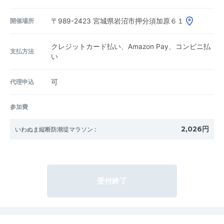
開催場所
〒989-2423
宮城県岩沼市押分須加原６１
クレジットカード払い、Amazon Pay、コンビニ払
支払方法
い
代理申込
可
参加費
2,026円
いわぬま縦断防潮堤マラソン
:
受付終了