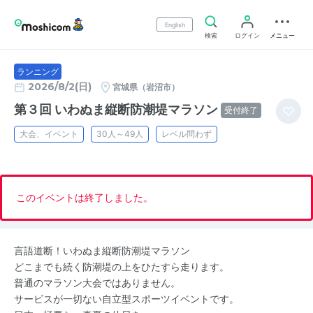
English
検索
ログイン
メニュー
ランニング
2026/8/2(日)
宮城県（岩沼市）
第３回 いわぬま縦断防潮堤マラソン
受付終了
大会、イベント
30人～49人
レベル問わず
このイベントは終了しました。
言語道断！いわぬま縦断防潮堤マラソン
どこまでも続く防潮堤の上をひたすら走ります。
普通のマラソン大会ではありません。
サービスが一切ない自立型スポーツイベントです。