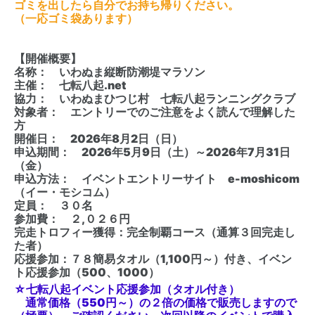
ゴミを出したら自分でお持ち帰りください。
（一応ゴミ袋あります）
【開催概要】
名称： いわぬま縦断防潮堤マラソン
主催： 七転八起.net
協力： いわぬまひつじ村 七転八起ランニングクラブ
対象者： エントリーでのご注意をよく読んで理解した
方
開催日： 2026年8月2日（日）
申込期間： 2026年5月9日（土）～2026年7月31日
（金）
申込方法： イベントエントリーサイト e-moshicom
（イー・モシコム）
定員： ３０名
参加費： ２,０２６円
完走トロフィー獲得：完全制覇コース（通算３回完走し
た者）
応援参加：７８簡易タオル（1,100円～）付き、イベン
ト応援参加（500、1000）
☆七転八起イベント応援参加（タオル付き）
通常価格（550円～）の２倍の価格で販売しますので