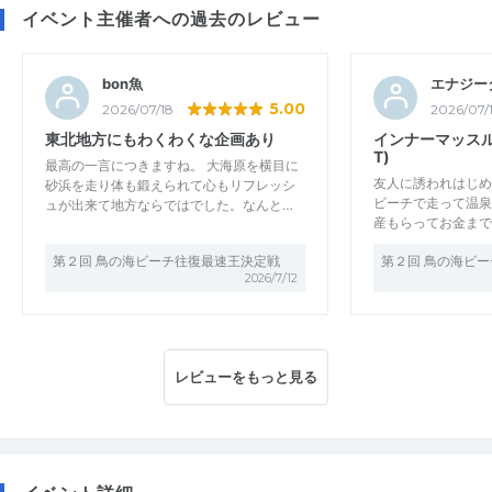
イベント主催者への過去のレビュー
bon魚
エナジー
5.00
2026/07/18
2026/07/
東北地方にもわくわくな企画あり
インナーマッスル
T)
最高の一言につきますね。 大海原を横目に
友人に誘われはじめ
砂浜を走り体も鍛えられて心もリフレッシ
ビーチで走って温泉
ュが出来て地方ならではでした。なんと…
産もらってお金まで
第２回 鳥の海ビーチ往復最速王決定戦
第２回 鳥の海ビ
2026/7/12
レビューをもっと見る