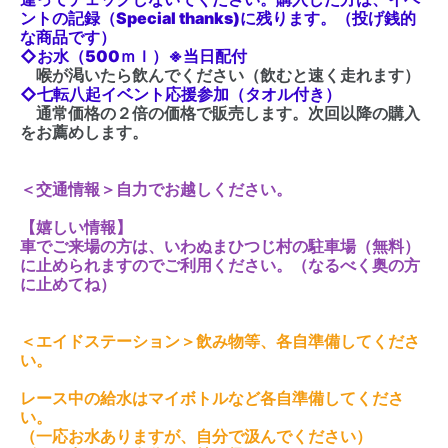
ントの記録（Special thanks)に残ります。（投げ銭的
な商品です）
◇お水（500ｍｌ）※当日配付
喉が渇いたら飲んでください（飲むと速く走れます）
◇七転八起イベント応援参加（タオル付き）
通常価格の２倍の価格で販売します。次回以降の購入
をお薦めします。
＜交通情報＞自力でお越しください。
【嬉しい情報】
車でご来場の方は、いわぬまひつじ村の駐車場（無料）
に止められますのでご利用ください。（なるべく奥の方
に止めてね）
＜エイドステーション＞飲み物等、各自準備してくださ
い。
レース中の給水はマイボトルなど各自準備してくださ
い。
（一応お水ありますが、自分で汲んでください）