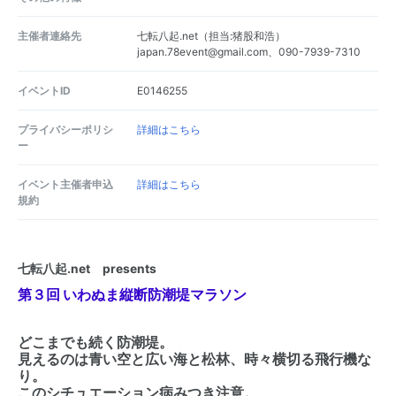
主催者連絡先
七転八起.net（担当:猪股和浩）
japan.78event@gmail.com、090-7939-7310
イベントID
E0146255
プライバシーポリシ
詳細はこちら
ー
イベント主催者申込
詳細はこちら
規約
七転八起.net presents
第３回 いわぬま縦断防潮堤マラソン
どこまでも続く防潮堤。
見えるのは青い空と広い海と松林、時々横切る飛行機な
り。
このシチュエーション病みつき注意。