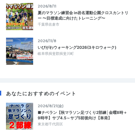
2026/8/11
夏のマラソン練習会 in岩名運動公園クロスカントリ
ー 〜目標達成に向けたトレーニング〜
千葉県佐倉市
2026/11/8
いびがわウォーキング2026(3キロウォーク)
岐阜県揖斐郡揖斐川町
あなたにおすすめのイベント
2026/8/21(金)
■ナベラン【秋マラソン足づくり2部練│金曜8時＋
9時半】サブ4.5～サブ5前後向け【単発】
東京都千代田区