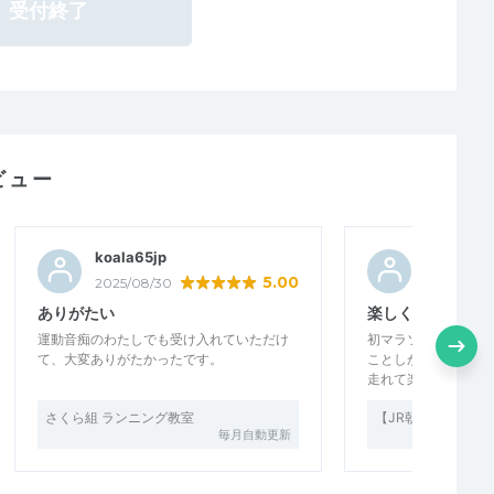
受付終了
ビュー
koala65jp
またざえ
5.00
2025/08/30
2023/11/09
ありがたい
楽しく走れます
運動音痴のわたしでも受け入れていただけ
初マラソン大会の練習
て、大変ありがたかったです。
ことしかなかったの
走れて楽しかったです
さくら組 ランニング教室
【JR朝霧スタート】20
毎月自動更新