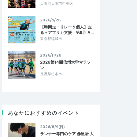
大阪府大阪市中央区
2026/9/26
【時間走：リレー＆個人】走
る＋アフリカ支援 第9回 A…
東京都稲城市
2026/11/28
2026第14回信州大学マラソ
ン
もん
ごうママ
長野県松本市
5.00
5.00
2020/02/23
モチベーション上げ
で参加。 1人で走った
今回参加予定だった姫路城マラソン、名古
で、みんなで話ながら
屋ウィメンズの一般参加が中止になりモチ
。 コーチや参加者…
ベーションも下がってましたが、教室に…
あなたにおすすめのイベント
km走 vol.65
ランニング教室＠姫路 #310
2023/11/5
2020/2/21
2026/8/9(日)
ランナー専門のケア @皇居 大