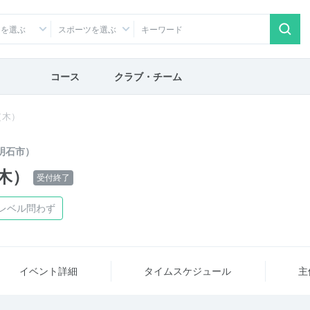
アを選ぶ
スポーツを選ぶ
コース
クラブ・チーム
（木）
明石市）
木）
受付終了
レベル問わず
イベント詳細
タイム
スケジュール
主