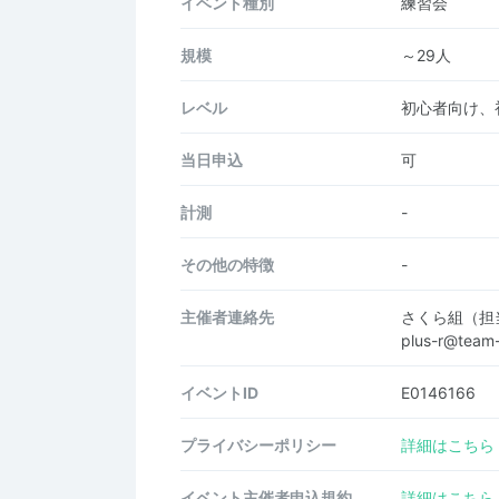
イベント種別
練習会
規模
～29人
レベル
初心者向け、
当日申込
可
計測
-
その他の特徴
-
主催者連絡先
さくら組（担当
plus-r@team-
イベントID
E0146166
プライバシーポリシー
詳細はこちら
イベント主催者申込規約
詳細はこちら