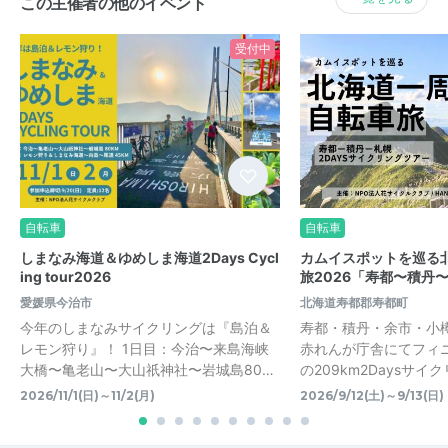
この主催者の他のイベント
受付中
自転車
自転車
しまなみ海道＆ゆめしま海道2Days Cycl
カムイスポットを巡る
ing tour2026
旅2026「寿都〜積丹〜
愛媛県今治市
北海道寿都郡寿都町
今年のしまなみサイクリングは『島泊＆
寿都・積丹・余市・小
レモン狩り』！ 1日目：今治〜来島海峡
赤れんが庁舎にてフィ
大橋〜亀老山〜大山祇神社〜岩城島80…
の209km2Daysサ
2026/11/1(日)～11/2(月)
2026/9/12(土)～9/13(日)