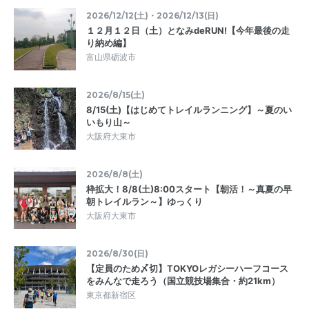
2026/12/12(土)・2026/12/13(日)
１２月１２日（土）となみdeRUN!【今年最後の走
り納め編】
富山県砺波市
2026/8/15(土)
8/15(土)【はじめてトレイルランニング】～夏のい
いもり山～
大阪府大東市
2026/8/8(土)
枠拡大！8/8(土)8:00スタート【朝活！～真夏の早
朝トレイルラン～】ゆっくり
大阪府大東市
2026/8/30(日)
【定員のため〆切】TOKYOレガシーハーフコース
をみんなで走ろう（国立競技場集合・約21km）
東京都新宿区