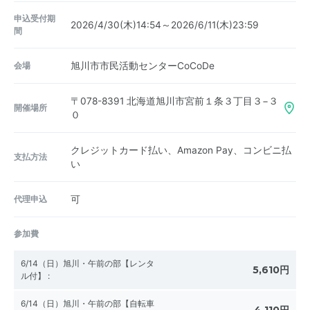
申込受付期
2026/4/30(木)14:54～2026/6/11(木)23:59
間
会場
旭川市市民活動センターCoCoDe
〒078-8391
北海道旭川市宮前１条３丁目３−３
開催場所
０
クレジットカード払い、Amazon Pay、コンビニ払
支払方法
い
代理申込
可
参加費
6/14（日）旭川・午前の部【レンタ
5,610円
ル付】
:
6/14（日）旭川・午前の部【自転車
4,110円