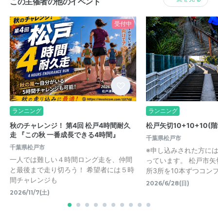
この主催者の他のイベント
受付中
ランニング
ランニング
秋のチャレンジ！ 第4回 松戸4時間耐久
松戸矢切10+10+10(
走 『この秋 一番成長できる4時間』
千葉県松戸市
千葉県松戸市
※申し込みされた方に
一人では難しい４時間ロング走を、仲間
っています。 松戸市
と最後まで走り切ろう！ 希望者には５時
所3所を10本ずつコン
間チャレンジも
2026/6/28(日)
2026/11/7(土)