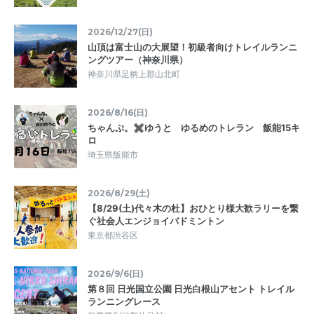
2026/12/27(日)
山頂は富士山の大展望！初級者向けトレイルランニ
ングツアー（神奈川県）
神奈川県足柄上郡山北町
2026/8/16(日)
ちゃんぷ。✖ゆうと ゆるめのトレラン 飯能15キ
ロ
埼玉県飯能市
2026/8/29(土)
【8/29(土)代々木の杜】おひとり様大歓ラリーを繋
ぐ社会人エンジョイバドミントン
東京都渋谷区
2026/9/6(日)
第８回 日光国立公園 日光白根山アセント トレイル
ランニングレース