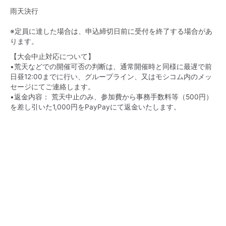
雨天決行
※定員に達した場合は、申込締切日前に受付を終了する場合があ
ります。
【大会中止対応について】
•荒天などでの開催可否の判断は、通常開催時と同様に最遅で前
日昼12:00までに行い、グループライン、又はモシコム内のメッ
セージにてご連絡します。
•返金内容： 荒天中止のみ、参加費から事務手数料等（500円）
を差し引いた1,000円をPayPayにて返金いたします。