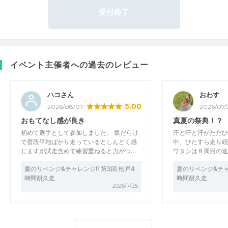
受付終了
イベント主催者への過去のレビュー
ハコさん
おわす
5.00
2026/08/07
2026/07/
おもてなし感が良き
真夏の祭典！？
初めて選手として参加しました。 坂だらけ
汗と汗と汗がただひ
で普段平地ばかり走っているとしんどく感
中、ひたすら走り続
じますが試走含めて練習重ねると力がつ…
ワタシは８周目の途
夏のリベンジ&チャレンジ‼️ 第3回 松戸4
夏のリベンジ&チャレ
時間耐久走
時間耐久走
2026/7/25