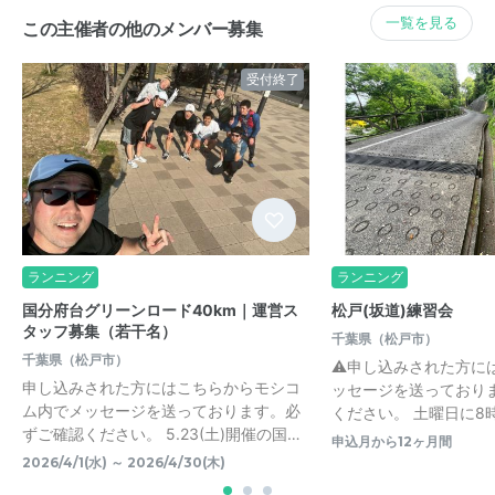
一覧を見る
この主催者の他のメンバー募集
受付終了
ランニング
ランニング
国分府台グリーンロード40km｜運営ス
松戸(坂道)練習会
タッフ募集（若干名）
千葉県（松戸市）
千葉県（松戸市）
⚠️申し込みされた方に
申し込みされた方にはこちらからモシコ
ッセージを送っており
ム内でメッセージを送っております。必
ください。 土曜日に8時(7
ずご確認ください。 5.23(土)開催の国…
申込月から12ヶ月間
2026/4/1(水) ～ 2026/4/30(木)