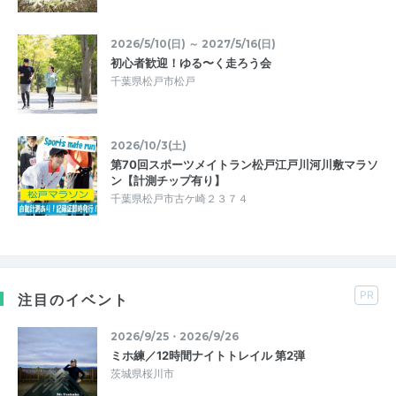
2026/5/10(日) ～ 2027/5/16(日)
初心者歓迎！ゆる〜く走ろう会
千葉県松戸市松戸
2026/10/3(土)
第70回スポーツメイトラン松戸江戸川河川敷マラソ
ン【計測チップ有り】
千葉県松戸市古ケ崎２３７４
PR
注目のイベント
2026/9/25・2026/9/26
ミホ練／12時間ナイトトレイル 第2弾
茨城県桜川市