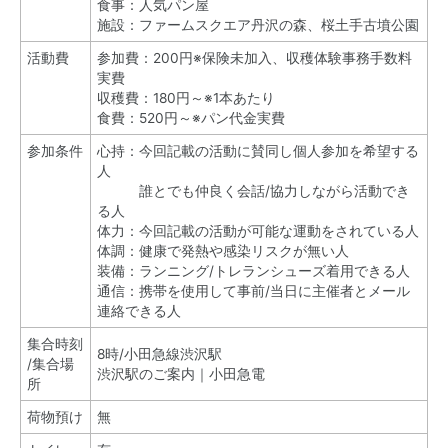
食事：人気パン屋
施設：ファームスクエア丹沢の森、桜土手古墳公園
活動費
参加費：200円※保険未加入、収穫体験事務手数料
実費
収穫費：180円～※1本あたり
食費：520円～※パン代金実費
参加条件
心持：今回記載の活動に賛同し個人参加を希望する
人
誰とでも仲良く会話/協力しながら活動でき
る人
体力：今回記載の活動が可能な運動をされている人
体調：健康で発熱や感染リスクが無い人
装備：ランニング/トレランシューズ着用できる人
通信：携帯を使用して事前/当日に主催者とメール
連絡できる人
集合時刻
8時/小田急線渋沢駅
/集合場
渋沢駅のご案内｜小田急電
所
荷物預け
無