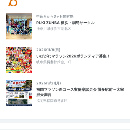
申込月から3ヶ月間有効
RUKI ZUNBA 横浜・綱島サークル
神奈川県横浜市港北区
2026/11/8(日)
いびがわマラソン2026ボランティア募集！
岐阜県揖斐郡揖斐川町
2026/9/21(月)
福岡マラソン新コース案提案試走会 博多駅前～太宰
府天満宮
福岡県福岡市博多区