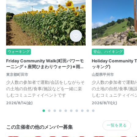
ウォーキング
登山、ハイキング
Friday Community Walk(町田パワーモ
Holiday Communit
ーニング＋座間ひまわりウォーク)※雨…
ッキング)
東京都町田市
山梨県甲州市
少人数の参加者で運動/会話をしながらそ
少人数の参加者で運動
の土地の自然/食事/施設などを一緒に楽
の土地の自然/食事/施
しむコミュニティイベントです
しむコミュニティイベ
2026/8/14(金)
2026/8/11(火)
一覧を見る
この主催者の他のメンバー募集