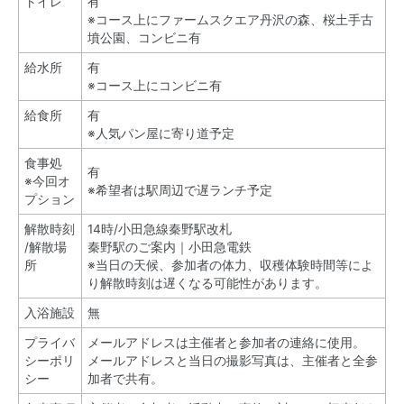
トイレ
有
※コース上にファームスクエア丹沢の森、桜土手古
墳公園、コンビニ有
給水所
有
※コース上にコンビニ有
給食所
有
※人気パン屋に寄り道予定
食事処
有
※今回オ
※希望者は駅周辺で遅ランチ予定
プション
解散時刻
14時/小田急線秦野駅改札
/解散場
秦野駅のご案内｜小田急電鉄
所
※当日の天候、参加者の体力、収穫体験時間等によ
り解散時刻は遅くなる可能性があります。
入浴施設
無
プライバ
メールアドレスは主催者と参加者の連絡に使用。
シーポリ
メールアドレスと当日の撮影写真は、主催者と全参
シー
加者で共有。