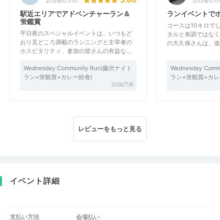
5.00
2026/07/10
2026/07/
駅近エリアでアドベンチャーラン＆
ランイベントで
蛍鑑賞
コースは10キロで
平日夜のスペシャルイベントは、いつもど
タルと単調ではなく
おり見どころ満載のランニングと主宰者の
の大久保さんは、途
ホスピタリティ、参加の皆さんの有益な…
Wednesday Community Run(藤沢ナイト
Wednesday Com
ラン+蛍観賞+カレー給食)
ラン+蛍観賞+カレ
2026/7/8
レビューをもっと見る
イベント詳細
支払い方法
会場払い