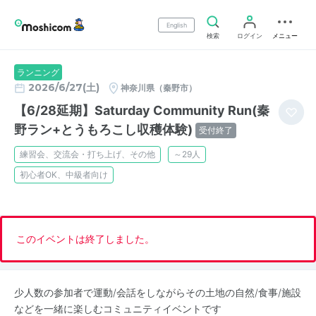
English
検索
ログイン
メニュー
ランニング
2026/6/27(土)
神奈川県（秦野市）
【6/28延期】Saturday Community Run(秦
野ラン+とうもろこし収穫体験)
受付終了
練習会、交流会・打ち上げ、その他
～29人
初心者OK、中級者向け
このイベントは終了しました。
少人数の参加者で運動/会話をしながらその土地の自然/食事/施設
などを一緒に楽しむコミュニティイベントです