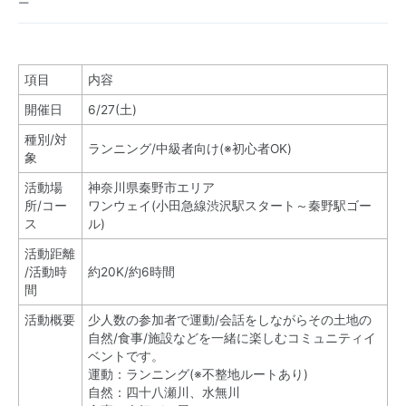
ー
項目
内容
開催日
6/27(土)
種別/対
ランニング/中級者向け(※初心者OK)
象
活動場
神奈川県秦野市エリア
所/コー
ワンウェイ(小田急線渋沢駅スタート～秦野駅ゴー
ス
ル)
活動距離
/活動時
約20K/約6時間
間
活動概要
少人数の参加者で運動/会話をしながらその土地の
自然/食事/施設などを一緒に楽しむコミュニティイ
ベントです。
運動：ランニング(※不整地ルートあり)
自然：四十八瀬川、水無川