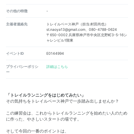
その他の特徴
-
主催者連絡先
トレイルベース神戸（担当:村田尚也）
st.naoya13@gmail.com、080-4788-0624
〒650-0002 兵庫県神戸市中央区北野町3-5-16シ
ャレンビル1階東
イベントID
E0144994
プライバシーポリシ
詳細はこちら
ー
「トレイルランニングをはじめてみたい」
その気持ちをトレイルベース神戸で一歩踏み出しませんか？
この練習会は、これからトレイルランニングを始めたい人のため
に作った、やさしいスタートの場です。
そして今回の一番のポイントは、