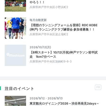
やろう！！
兵庫県神戸市中央区小野浜町2
毎月自動更新
【理想のランニングフォームを習得】RDC KOBE
(神戸) ランニングクラブ練習会 参加者募集！！
兵庫県神戸市中央区波止場町2
2026/10/12(月)
【8時スタート】10/12(月祝)神戸マラソン前半試
走 1km7分ペース
兵庫県神戸市中央区加納町6-6-3
PR
注目のイベント
2026/9/12・2026/9/13
東京観光ロゲイニング2026～渋谷再発見2days～