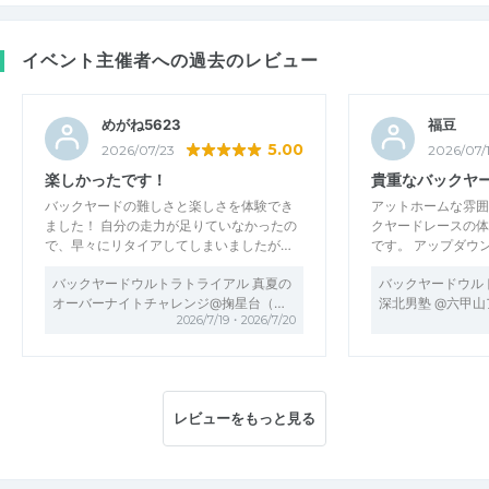
イベント主催者への過去のレビュー
めがね5623
福豆
5.00
2026/07/23
2026/07/
楽しかったです！
貴重なバックヤ
バックヤードの難しさと楽しさを体験でき
アットホームな雰囲
ました！ 自分の走力が足りていなかったの
クヤードレースの体
で、早々にリタイアしてしまいましたが…
です。 アップダウ
バックヤードウルトラトライアル 真夏の
バックヤードウルト
オーバーナイトチャレンジ@掬星台（…
深北男塾 @六甲
2026/7/19・2026/7/20
レビューをもっと見る