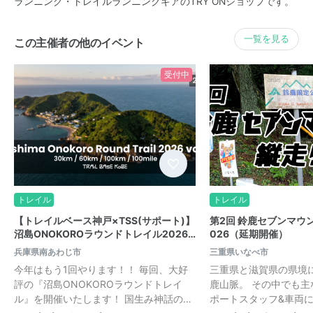
ランニング・トレイルランニングギアのTRY ONショップです。
一覧を見る
この主催者の他のイベント
受付中
トレイル
トレイル
【トレイルベース神戸×TSS(サポート)】
第2回 鈴鹿セブンマウ
沼島ONOKOROラウンドトレイル2026…
026（延期開催）
兵庫県南あわじ市
三重県いなべ市
今年はもう1回やります！！ 毎回、大好
三重県と滋賀県の県境
評の『沼島ONOKOROラウンドトレイ
鹿山脈。 その中でも主
ル』を開催いたします！ 国生み神話の…
ポートスタッフ&車両