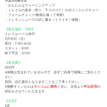
☆講習&練習会
・かんたんなウォーミングアップ
・トレイルの基本（登り・下りのコツ）のポイントレクチャー
・フォームチェック(動画を撮って考察)
・トレランシューズの試し履き（トライオン体験）
【集合場所・日時】
トレイルベース神戸
5月10日（日）
受付：7:30~8:00
スタート：8:00
終了予定：12:00
【参加費】
500円
※保険は含まれていませんので、必ずご自身で保険にご加入くだ
さい。
原則、自己責任となりますことをご了承ください。
※無断キャンセルは
モシコムに報告
と共に、次回より
申込拒否
の
対応をさせていただきます。
【定員】
5名