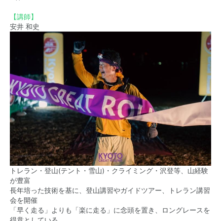
【講師】
安井 和史
トレラン・登山(テント・雪山)・クライミング・沢登等、山経験
が豊富
長年培った技術を基に、登山講習やガイドツアー、トレラン講習
会を開催
「早く走る」よりも「楽に走る」に念頭を置き、ロングレースを
得意としている