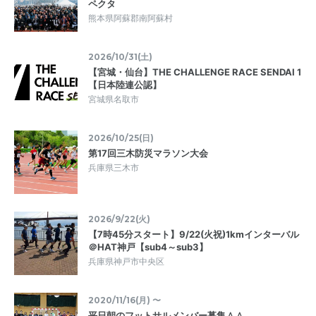
ペクタ
熊本県阿蘇郡南阿蘇村
2026/10/31(土)
【宮城・仙台】THE CHALLENGE RACE SENDAI 1
【日本陸連公認】
宮城県名取市
2026/10/25(日)
第17回三木防災マラソン大会
兵庫県三木市
2026/9/22(火)
【7時45分スタート】9/22(火祝)1kmインターバル
＠HAT神戸【sub4～sub3】
兵庫県神戸市中央区
2020/11/16(月) 〜
平日朝のフットサルメンバー募集＾＾