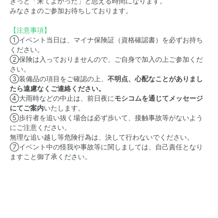
きっと「来てよかった」と思える時間になります。
みなさまのご参加お待ちしております。
【注意事項】
①イベント当日は、マイナ保険証（資格確認書）を必ずお持ち
ください。
②保険は入っておりませんので、ご自身で加入の上ご参加くだ
さい。
③装備品の項目をご確認の上、
不明点、心配なことがありまし
たら遠慮なくご連絡ください。
④大雨時などの中止は、前日夜に
モシコムを通じてメッセージ
にてご案内
いたします。
⑤歩行者を追い抜く場合は必ず歩いて、接触事故等がないよう
にご注意ください。
無理な追い越し等危険行為は、決して行わないでください。
⑦イベント中の怪我や事故等に関しましては、自己責任となり
ますこと御了承ください。