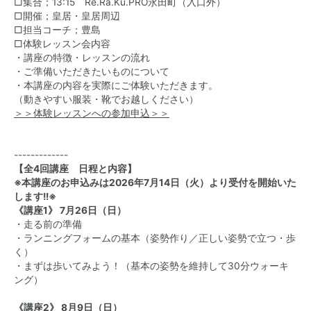
□集合；13:15 Re.Ra.Ku.PRO永田町（入口外）
□開催；皇居・皇居周辺
□担当コーチ；豊島
□体験レッスン会内容
・講座の特徴・レッスンの流れ
・ご準備いただきたいものについて
・本講座の内容を実際にご体験いただきます。
（動きやすい服装・靴でお越しください）
＞＞体験レッスンへの参加申込＞＞
-------------
【全4回講座 日程と内容】
※本講座のお申込みは2026年7月14日（火）より受付を開始いた
します!!※
《講座1》 7月26日（日）
・走る前の準備
・ランニングフォームの基本（姿勢作り／正しい姿勢で立つ・歩
く）
・まずは歩いてみよう！（基本の姿勢を維持して30分ウォーキ
ング）
《講座2》 8月9日（日）