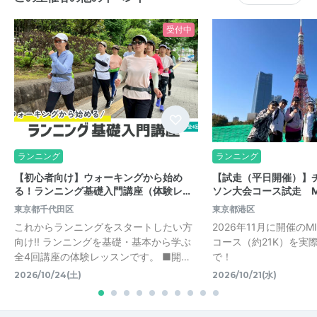
受付中
ランニング
ランニング
【初心者向け】ウォーキングから始め
【試走（平日開催）】
る！ランニング基礎入門講座（体験レ…
ソン大会コース試走 MI
東京都千代田区
東京都港区
これからランニングをスタートしたい方
2026年11月に開催のM
向け!! ランニングを基礎・基本から学ぶ
コース（約21K）を実
全4回講座の体験レッスンです。 ■開…
で！
2026/10/24(土)
2026/10/21(水)