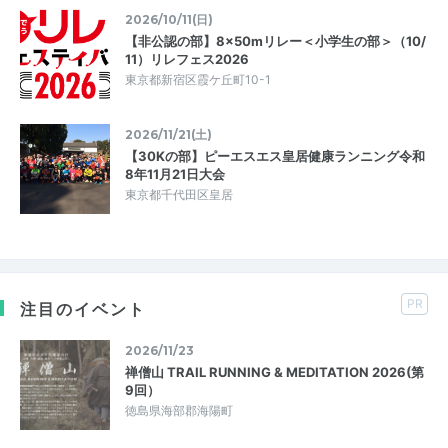
2026/10/11(日)
【非公認の部】8×50mリレー＜小学生の部＞（10/
11）リレフェス2026
東京都新宿区霞ケ丘町10-1
2026/11/21(土)
【30Kの部】ピーエスエス皇居健康ランニング令和
8年11月21日大会
東京都千代田区皇居
PR
注目のイベント
2026/11/23
禅僧山 TRAIL RUNNING & MEDITATION 2026(第
9回）
徳島県海部郡海陽町