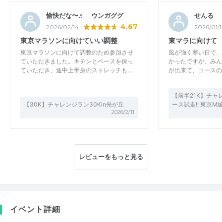
愉快だな〜♬ ウンガググ
せんる
4.67
2026/02/14
2026/01/1
東京マラソンに向けていい調整
東マラに向けて
東京マラソンに向けて調整のため参加させ
風が強く寒い日で、
ていただきました。キチンとペースを保っ
かったですが、みん
ていただき、途中上半身のストレッチも…
が出来て、コースの
【前半21K】チャ
【30K】チャレンジラン30Kin光が丘
ース試走!! 東京M
2026/2/11
レビューをもっと見る
イベント詳細