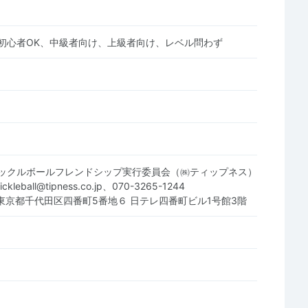
初心者OK、中級者向け、上級者向け、レベル問わず
ックルボールフレンドシップ実行委員会（㈱ティップネス）
ickleball@tipness.co.jp、070-3265-1244
81 東京都千代田区四番町5番地６ 日テレ四番町ビル1号館3階