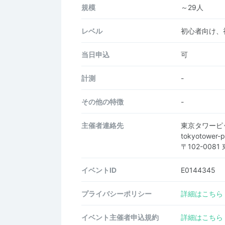
規模
～29人
レベル
初心者向け、
当日申込
可
計測
-
その他の特徴
-
主催者連絡先
東京タワーピ
tokyotower-p
〒102-00
イベントID
E0144345
プライバシーポリシー
詳細はこちら
イベント主催者申込規約
詳細はこちら