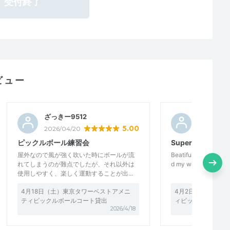
受付終了
ビュー
ざっきー9512
Chungy
5.00
2026/04/20
2026/04/0
ピックルボール練習会
Super Nice
屋外なので風が強く吹いた時にボールが流
Beatiful court, nice s
れてしまうのが難点でしたが、それ以外は
d my wife love to pla
使用しやすく、楽しく運動することが出…
4月18日（土）東京タワーベストアメニ
4月2日（木）東京
ティピックルボールコート貸出
ィピックルボールコ
2026/4/18