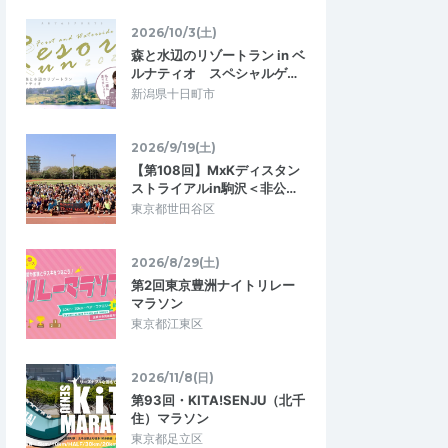
2026/10/3(土)
森と水辺のリゾートラン in ベ
ルナティオ スペシャルゲ…
新潟県十日町市
2026/9/19(土)
【第108回】MxKディスタン
ストライアルin駒沢＜非公…
東京都世田谷区
kinoshitay
5.00
1.00
5
2026/03/09
2026/8/29(土)
キャンセル規定がおかしすぎる
第2回東京豊洲ナイトリレー
taff, super helpful! I an
コートレンタルで1ヶ月使えるクーポン提供
マラソン
y here very much!!!!
というのはキツすぎる テニスコートなどで
東京都江東区
キャンセルして1ヶ月以内で使えるクーポ…
タワーベストアメニテ
3月8日（日）東京タワーベストアメニテ
2026/11/8(日)
ート貸出
ィピックルボールコート貸出
第93回・KITA!SENJU（北千
2026/4/2
2026/3/8
住）マラソン
東京都足立区