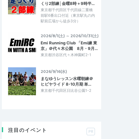
くり2部練│金曜8時＋9時半…
東京都千代田区千代田線二重橋
前駅6番出口付近（東京駅丸の内
駅前広場から徒歩3分）
2026/8/1(土) ～ 2026/10/31(土)
Emi Running Club 「Emi練 東
京」＠代々木公園 8月・9月…
東京都渋谷区代々木神園町2-1
2026/9/16(水)
まなゆうレッスン水曜朝練＠
ヒビヤライド 8-10月期 単…
東京都千代田区日比谷公園1-2
注目のイベント
PR