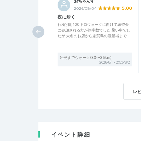
おちゃんす
5.00
2026/08/04
夜に歩く
行橋別府100キロウォークに向けて練習会
に参加される方が約半数でした 暑い中でし
たが 大名のお店から志賀島の渡船場まで…
始発までウォーク(30〜35km)
2026/8/1・2026/8/2
レ
イベント詳細