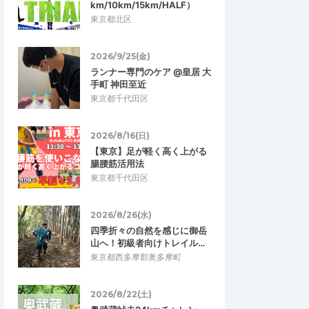
みどりのきりん
km/10km/15km/HALF）
5.00
5.00
9
2026/06/09
東京都北区
stride10周年記念イベント
います！ 雨と仕事で最
今回初めてイベントに参加させて頂きまし
2026/9/25(金)
で、走りとおしゃべり
た、初めて走る街並みを会話をしながらの
ランナー専門のケア @皇居 大
ました。
ランニングは良い体験なりました、あり…
手町 神田至近
東京都千代田区
TRIDE LAB オープン10
Refresh RUN & STRIDE LAB オープン10
周年記念 RUN
2026/8/16(日)
2026/6/7
2026/6/7
【東京】足が軽く高く上がる
腸腰筋活用法
東京都千代田区
2026/8/26(水)
四季折々の自然を感じに御岳
山へ！初級者向けトレイル…
東京都西多摩郡奥多摩町
2026/8/22(土)