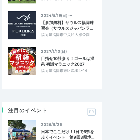
2024/5/19(日) 〜
【参加無料】サウルス福岡練
習会（サウルスジャパンラ…
福岡県福岡市中央区大濠公園
2027/1/10(日)
目指せ10社参り！ゴールは温
泉 初詣マラニック2027
福岡県福岡市東区馬出4-14
注目のイベント
PR
2026/9/26
日本でここだけ！1日で5県を
歩くイベント 第9回3県境…