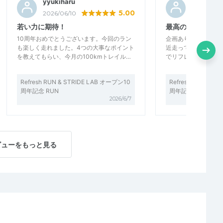
yyukiharu
ワカシン
5.00
2026/06/10
2026/06/0
若い力に期待！
最高のゆるラン
10周年おめでとうございます。今回のラン
企画ありがとうござ
も楽しく走れました。4つの大事なポイント
近走ってなかったの
を教えてもらい、今月の100kmトレイル…
でリフレッシュでき
Refresh RUN & STRIDE LAB オープン10
Refresh RUN & S
周年記念 RUN
周年記念 RUN
2026/6/7
ビューをもっと見る