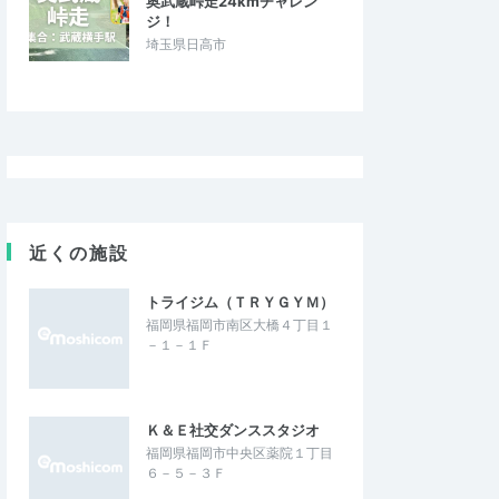
奥武蔵峠走24kmチャレン
ジ！
埼玉県日高市
近くの施設
トライジム（ＴＲＹＧＹＭ）
福岡県福岡市南区大橋４丁目１
－１－１Ｆ
Ｋ＆Ｅ社交ダンススタジオ
福岡県福岡市中央区薬院１丁目
６－５－３Ｆ