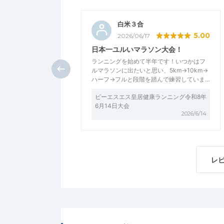
白米３合
5.00
2026/06/17
日本一ユルいマラソン大会！
ランニングを始めて半年です！いつかはフ
ルマラソンに出たいと思い、5km→10km→
ハーフ→フルと段階を踏んで練習していま…
ピーエスエス皇居健康ランニング令和8年
6月14日大会
2026/6/14
レ