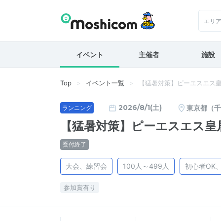
エリ
イベント
主催者
施設
Top
イベント一覧
【猛暑対策】ピーエスエス皇
2026/8/1(土)
東京都（千
ランニング
【猛暑対策】ピーエスエス皇
受付終了
大会、練習会
100人～499人
初心者OK
参加賞有り