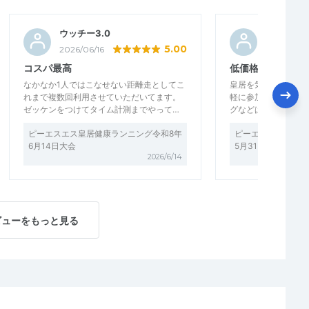
ウッチー3.0
むらたむ
5.00
2026/06/16
2026/06/
コスパ最高
低価格に大満足で
なかなか1人ではこなせない距離走としてこ
皇居を気持ちよく走
れまで複数回利用させていただいてます。
軽に参加できたこと
ゼッケンをつけてタイム計測までやって…
グなどはありません
ピーエスエス皇居健康ランニング令和8年
ピーエスエス皇居健
6月14日大会
5月31日大会
2026/6/14
ビューをもっと見る