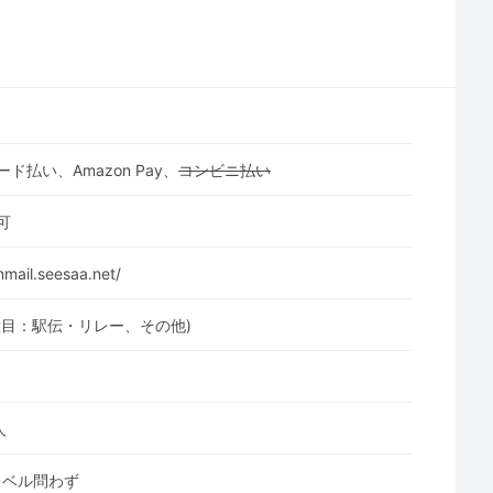
ド払い、Amazon Pay、
コンビニ払い
可
nmail.seesaa.net/
種目：駅伝・リレー、その他)
人
レベル問わず