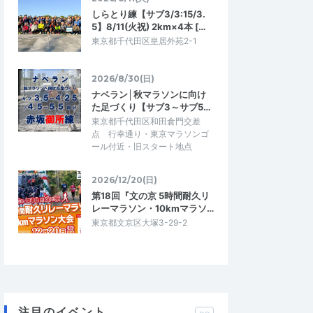
しらとり練【サブ3/3:15/3.
5】8/11(火祝) 2km×4本 […
東京都千代田区皇居外苑2-1
2026/8/30(日)
ナベラン│秋マラソンに向け
た足づくり【サブ3～サブ5…
東京都千代田区和田倉門交差
点 行幸通り・東京マラソンゴ
ール付近・旧スタート地点
2026/12/20(日)
第18回『文の京 5時間耐久リ
レーマラソン・10kmマラソ…
東京都文京区大塚3-29-2
注目のイベント