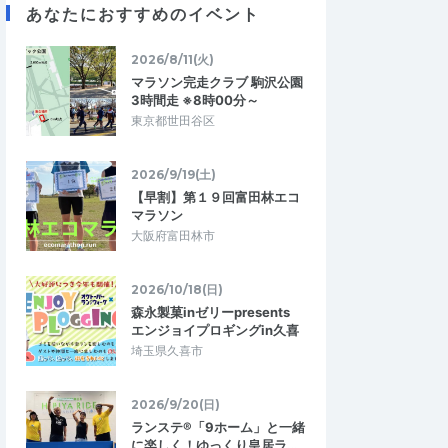
あなたにおすすめのイベント
ら
KAZU・OSAKA
2026/8/11(火)
5.00
5.00
08
2026/04/22
マラソン完走クラブ 駒沢公園
す
とてもリーズナブルで参加しやすい
3時間走 ※8時00分～
東京都世田谷区
れました。低価格で気
自分的にはオフシーズンに入っていて秋以
に大満足です。計測タ
降に向けてインターバル走・ペース走に取
が、なくて充分です…
り組んでいるので現状の自分の走力を測…
2026/9/19(土)
康ランニング令和8年
ピーエスエス皇居健康ランニング令和8年
【早割】第１９回富田林エコ
4月18日大会
マラソン
2026/5/31
2026/4/18
大阪府富田林市
2026/10/18(日)
森永製菓inゼリーpresents
エンジョイプロギングin久喜
埼玉県久喜市
2026/9/20(日)
ランステ®「9ホーム」と一緒
に楽しく！ゆっくり皇居ラ…