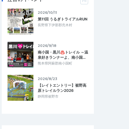
PR
2026/10/11
第11回 うるぎトライアルRUN
長野県下伊那郡売木村
2026/9/18
南小国・黒川♨トレイル ～温
泉好きランナーよ、南小国…
熊本県阿蘇郡南小国町
2026/8/23
【レイトエントリー】裾野高
原トレイルラン2026
静岡県裾野市