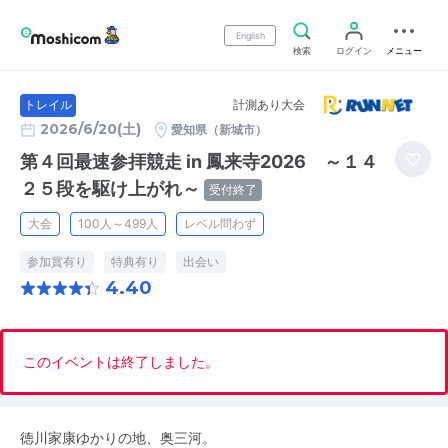
English
検索
ログイン
メニュー
計測あり大会
トレイル
2026/6/20(土)
愛知県（新城市）
第４回最速参拝競走 in 鳳来寺2026 ～１４
２５段を駆け上がれ～
受付終了
大会
100人～499人
レベル問わず
参加賞有り
特典有り
出会い
4.40
このイベントは終了しました。
徳川家康ゆかりの地、奥三河。