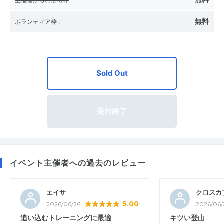
無料
主催者からの招待枠
:
無料
ボランティア枠
:
Sold Out
受付終了
イベント主催者への過去のレビュー
エイサ
クロスカ
5.00
2026/06/26
2026/06/
追い込むトレーニングに最適
キツい登山