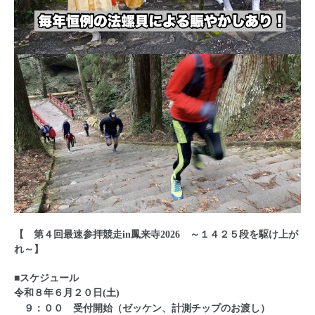
【 第４回最速参拝競走in鳳来寺2026 ～１４２５段を駆け上が
れ～】
■スケジュール
令和８年６月２０日(土)
９：００
受付開始（ゼッケン、計測チップのお渡し）