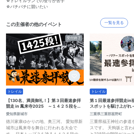
☆トレイルランでの登りが苦手
☆バチバチに競いたい
一覧を見る
この主催者の他のイベント
受付終了
トレイル
トレイル
【130名、満員御礼！】第３回最速参拝
第１回最速参拝競走in
競走 in 鳳来寺2025 ～１４２５段を…
スポットを駆け上がれ
愛知県新城市
三重県三重郡菰野町
徳川家康ゆかりの地、奥三河。 愛知県新
三重県福王神社の参道
城市は鳳来寺を舞台に行われる大会で
スです。 天狗坂と言わ
す。 日本トップ３を誇る１４２５段の…
と238段の階段がコース。