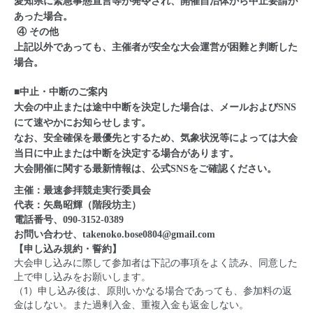
愛知県に緊急事態宣言等が発令され、開催自治体から中止要請が
あった場合。
④ その他
上記以外であっても、主催者が安全な大会運営が困難と判断した
場合。
■中止・中断のご案内
大会の中止または途中中断を決定した場合は、メールおよびSNS
にて速やかにお知らせします。
なお、安全確保を最優先とするため、気象状況等によっては大会
当日に中止または中断を決定する場合があります。
大会開催に関する最新情報は、公式SNSをご確認ください。
主催：最速参拝競走実行委員会
代表：矢島昭輝（階段坊主）
電話番号、090-3152-0389
お問い合わせ、takenoko.bose0804@gmail.com
【申し込み規約・誓約】
大会申し込みに際して参加者は下記の事項をよく読み、同意した
上で申し込みをお願いします。
（1）申し込み後は、原則いかなる場合であっても、参加料の返
金はしない。また過剰入金、重複入金も返金しない。