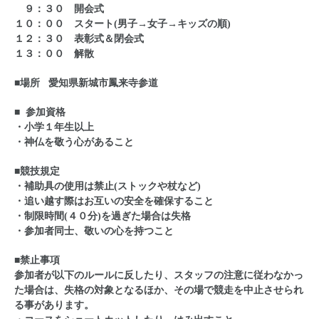
９：３０ 開会式
１０：００ スタート(男子→女子→キッズの順)
１２：３０ 表彰式＆閉会式
１３：００ 解散
■場所 愛知県新城市鳳来寺参道
■ 参加資格
・小学１年生以上
・神仏を敬う心があること
■競技規定
・補助具の使用は禁止(ストックや杖など)
・追い越す際はお互いの安全を確保すること
・制限時間(４０分)を過ぎた場合は失格
・参加者同士、敬いの心を持つこと
■禁止事項
参加者が以下のルールに反したり、スタッフの注意に従わなかっ
た場合は、失格の対象となるほか、その場で競走を中止させられ
る事があります。