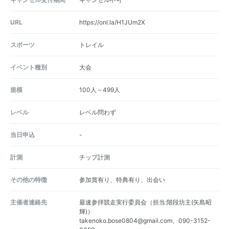
URL
https://onl.la/H1JUm2X
スポーツ
トレイル
イベント種別
大会
規模
100人～499人
レベル
レベル問わず
当日申込
-
計測
チップ計測
その他の特徴
参加賞有り、特典有り、出会い
主催者連絡先
最速参拝競走実行委員会（担当:階段坊主(矢島昭
輝)）
takenoko.bose0804@gmail.com、090-3152-