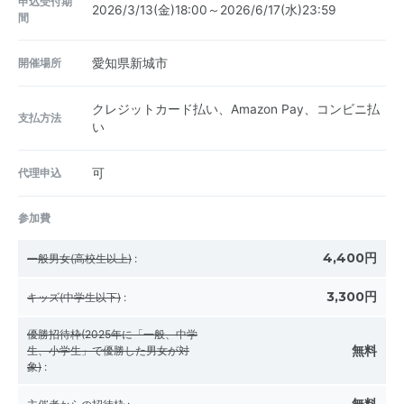
申込受付期
2026/3/13(金)18:00～2026/6/17(水)23:59
間
開催場所
愛知県新城市
クレジットカード払い、Amazon Pay、コンビニ払
支払方法
い
代理申込
可
参加費
4,400円
一般男女(高校生以上)
:
3,300円
キッズ(中学生以下)
:
優勝招待枠(2025年に「一般、中学
無料
生、小学生」で優勝した男女が対
象)
: