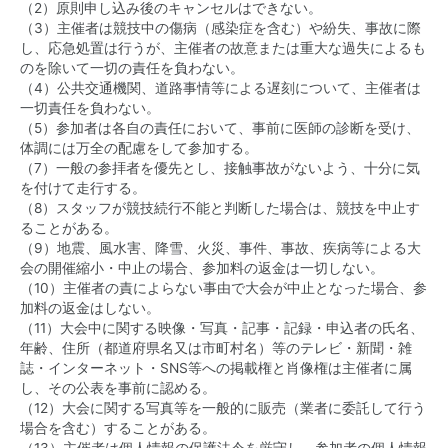
（2）原則申し込み後のキャンセルはできない。
（3）主催者は競技中の傷病（感染症を含む）や紛失、事故に際
し、応急処置は行うが、主催者の故意または重大な過失によるも
のを除いて一切の責任を負わない。
（4）公共交通機関、道路事情等による遅刻について、主催者は
一切責任を負わない。
（5）参加者は各自の責任において、事前に医師の診断を受け、
体調には万全の配慮をして参加する。
（7）一般の参拝者を優先とし、接触事故がないよう、十分に気
を付けて走行する。
（8）スタッフが競技続行不能と判断した場合は、競技を中止す
ることがある。
（9）地震、風水害、降雪、火災、事件、事故、疾病等による大
会の開催縮小・中止の場合、参加料の返金は一切しない。
（10）主催者の責によらない事由で大会が中止となった場合、参
加料の返金はしない。
（11）大会中に関する映像・写真・記事・記録・申込者の氏名、
年齢、住所（都道府県名又は市町村名）等のテレビ・新聞・雑
誌・インターネット・SNS等への掲載権と肖像権は主催者に属
し、その公表を事前に認める。
（12）大会に関する写真等を一般的に販売（業者に委託して行う
場合を含む）することがある。
（13）主催者は個人情報の保護法令を厳守し、参加者の個人情報