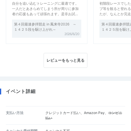
自分を追い込むトレーニングに最適です。
初階段レースでした
一人だとあきらめてしまう所が周りに参加
ブ等を観ると登れる
者の応援もあって頑張れます。是非お試…
たが、なんとか完走
第４回最速参拝競走 in 鳳来寺2026 ～
第４回最速参拝競走 
１４２５段を駆け上がれ～
１４２５段を駆け
2026/6/20
レビューをもっと見る
イベント詳細
支払い方法
クレジットカード払い、Amazon Pay、
コンビニ
払い
キャンセル受付期間
キャンセル不可