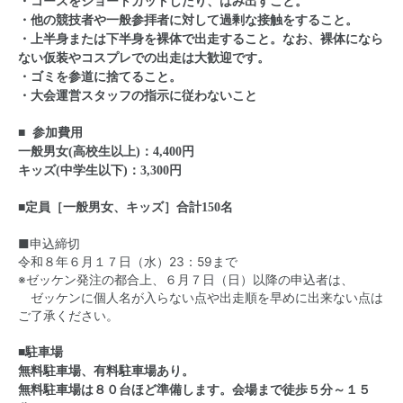
・コースをショートカットしたり、はみ出すこと。
・他の競技者や一般参拝者に対して過剰な接触をすること。
・上半身または下半身を裸体で出走すること。なお、裸体になら
ない仮装やコスプレでの出走は大歓迎です。
・ゴミを参道に捨てること。
・大会運営スタッフの指示に従わないこと
■ 参加費用
一般男女(高校生以上)：4,400円
キッズ(中学生以下)：3,300円
■定員［一般男女、キッズ］合計150名
■申込締切
令和８年６月１７日（水）23：59まで
※ゼッケン発注の都合上、６月７日（日）以降の申込者は、
ゼッケンに個人名が入らない点や出走順を早めに出来ない点は
ご了承ください。
■駐車場
無料駐車場、有料駐車場あり。
無料駐車場は８０台ほど準備します。会場まで徒歩５分～１５