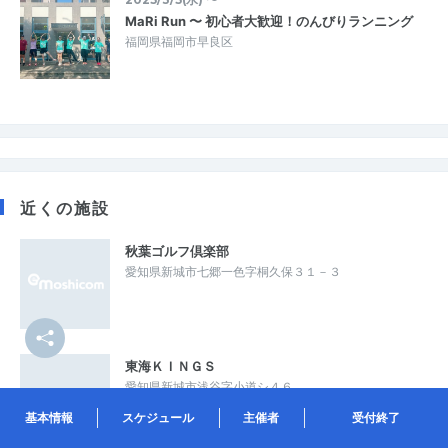
MaRi Run 〜 初心者大歓迎！のんびりランニング
福岡県福岡市早良区
近くの施設
秋葉ゴルフ倶楽部
愛知県新城市七郷一色字桐久保３１－３
東海ＫＩＮＧＳ
愛知県新城市浅谷字小道シ４６
基本情報
スケジュール
主催者
受付終了