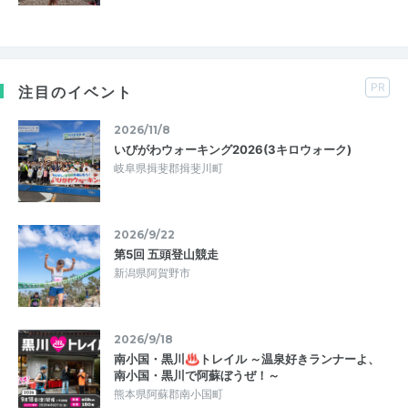
PR
注目のイベント
2026/11/8
いびがわウォーキング2026(3キロウォーク)
岐阜県揖斐郡揖斐川町
2026/9/22
第5回 五頭登山競走
新潟県阿賀野市
2026/9/18
南小国・黒川♨トレイル ～温泉好きランナーよ、
南小国・黒川で阿蘇ぼうぜ！～
熊本県阿蘇郡南小国町