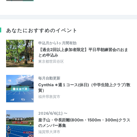
あなたにおすすめのイベント
申込月から1ヶ月間有効
【過去2回以上参加者限定】平日早朝練習会のおま
とめ申込み
東京都世田谷区
毎月自動更新
Cynthia ※週１コース(休日)（中学生陸上クラブ/敦
賀）
福井県敦賀市
2026/6/6(土) 〜
皇子山・中長距離(800m・1500m・300m)クラス
のメンバー募集
滋賀県大津市