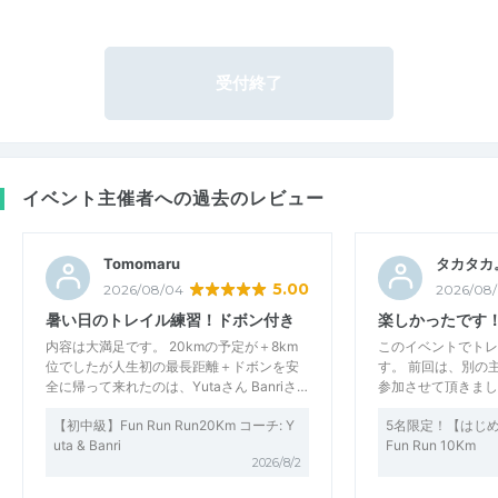
受付終了
イベント主催者への過去のレビュー
Tomomaru
タカタカ
5.00
2026/08/04
2026/08
暑い日のトレイル練習！ドボン付き
楽しかったです
内容は大満足です。 20kmの予定が＋8km
このイベントでトレ
位でしたが人生初の最長距離＋ドボンを安
す。 前回は、別の
全に帰って来れたのは、Yutaさん Banriさ…
参加させて頂きまし
【初中級】Fun Run Run20Km コーチ: Y
5名限定！【はじめ
uta & Banri
Fun Run 10Km
2026/8/2