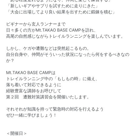
「新しいギアやサプリを試すために走りにきた」
「大会に出場してより良い結果を出すために鍛錬を積む」
ビギナーから玄人ランナーまで
日々多くの方がMt.TAKAO BASE CAMPを訪れ、
高尾の自然感じながらトレイルランニングを楽しんでいます。
しかし、ケガや遭難などは突然起こるもの。
自分自身や、仲間がそういった状況になったら何をするべきなの
か？
Mt.TAKAO BASE CAMPは
トレイルランニング中の「もしもの時」に備え、
落ち着いて対応できるように
経験豊富な講師をお呼びして
第２回 遭難対策講習会を開催いたします。
それそれが知識を持って緊急時の対応を行えるよう
ぜひ一緒に学びましょう！
＜開催日＞