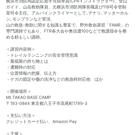
横浜市消防局認定応急手当指導員(CPRインストラクター)、登山
ガイド、山岳救助隊員、元横浜市消防局隊長職及び119司令管制
室司令主任。アルパインクライマーとして､デナリ､マッターホル
ン､モンブランなど登頂。
山の救急･救助に関する知識も豊富で、野外救命講習「FAMR」の
専門講師でもあり、FTR各大会や奥信濃100などで救護指令を務
める頼もしい講師。
＜講習内容例＞
・トレイルランニングの安全管理意識
・最低限の持ち物とは
・遭難時の対応
・位置情報の把握、伝え方
・ケガの固定や傷の洗浄などの救急時対応他 ほか
＜開催場所＞
Mt.TAKAO BASE CAMP
〒193-0844 東京都八王子市高尾町1799-3
＜支払い方法＞
クレジットカード払い、Amazon Pay
＜主催＞