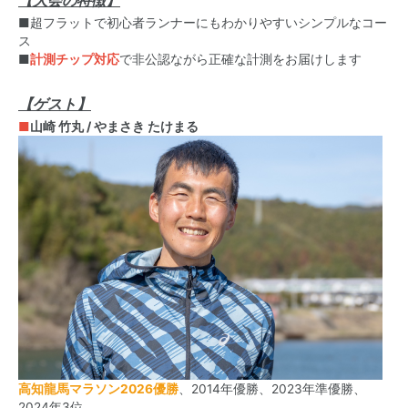
【大会の特徴】
■超フラットで初心者ランナーにもわかりやすいシンプルなコー
ス
■
計測チップ対応
で非公認ながら正確な計測をお届けします
【ゲスト】
■
山崎 竹丸 / やまさき たけまる
高知龍馬マラソン2026優勝
、2014年優勝、2023年準優勝、
2024年3位