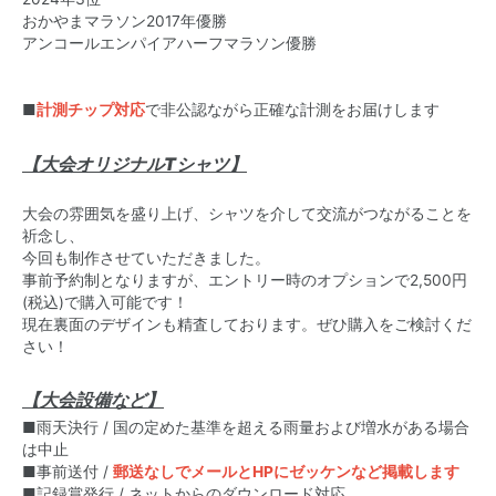
おかやまマラソン2017年優勝
アンコールエンパイアハーフマラソン優勝
■
計測チップ対応
で非公認ながら正確な計測をお届けします
【大会オリジナルTシャツ】
大会の雰囲気を盛り上げ、シャツを介して交流がつながることを
祈念し、
今回も制作させていただきました。
事前予約制となりますが、エントリー時のオプションで2,500円
(税込)で購入可能です！
現在裏面のデザインも精査しております。ぜひ購入をご検討くだ
さい！
【大会設備など】
■雨天決行 / 国の定めた基準を超える雨量および増水がある場合
は中止
■事前送付 /
郵送なしでメールとHPにゼッケンなど掲載します
■記録賞発行 / ネットからのダウンロード対応