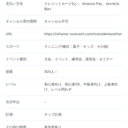
支払い方法
クレジットカード払い、Amazon Pay、
コンビニ
払い
キャンセル受付期間
キャンセル不可
URL
https://niihama-runevent.com/riversidemarathon
スポーツ
ランニング(種目：親子・キッズ、その他)
イベント種別
大会、イベント、練習会、講習会・セミナー
規模
500人～
レベル
初心者向け、初心者OK、中級者向け、上級者向
け、レベル問わず
当日申込
-
計測
チップ計測
その他の特徴
参加賞有り