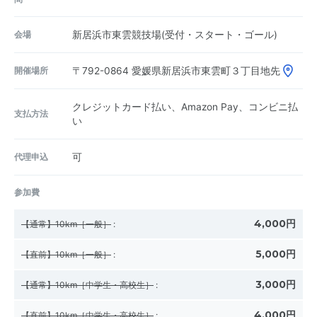
会場
新居浜市東雲競技場(受付・スタート・ゴール)
開催場所
〒792-0864
愛媛県新居浜市東雲町３丁目地先
クレジットカード払い、Amazon Pay、コンビニ払
支払方法
い
代理申込
可
参加費
4,000円
【通常】10km［一般］
:
5,000円
【直前】10km［一般］
:
3,000円
【通常】10km［中学生・高校生］
:
4,000円
【直前】10km［中学生・高校生］
: