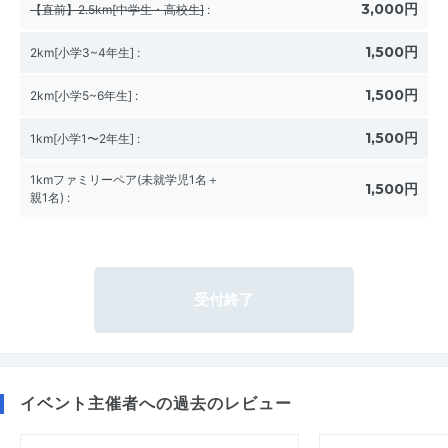
3,000円
【直前】2.5km[中学生・高校生]
:
1,500円
2km[小学3~4年生]
:
1,500円
2km[小学5~6年生]
:
1,500円
1km[小学1〜2年生]
:
1kmファミリーペア(未就学児1名＋
1,500円
親1名)
:
受付終了
イベント主催者への過去のレビュー