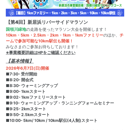
【第4回】新居浜リバーサイドマラソン
国領川緑地
の走路を使ったマラソン大会を開催します！
10km・5km・2.5km・2km・1km・1kmファミリー
のほか、
チ
ームで参加可能な10km駅伝も開催！
みなさまのご参加お待ちしております！
※事業概要詳細はHPをご確認ください
【基本情報】
2026年6月7日(日)開催
■7:30- 受付開始
■8:20- 開会式
■8:30- ウォーミングアップ
■9:00- 1kmスタート
■9:02- 1kmファミリースタート
■9:10- ウォーミングアップ・ランニングフォームセミナー
■9:25- 2kmスタート
■9:50- 2.5kmスタート
■10:00- 5km/ 10km / 10km駅伝(4人制)スタート