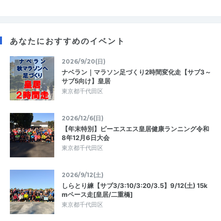
あなたにおすすめのイベント
2026/9/20(日)
ナベラン｜マラソン足づくり2時間変化走【サブ3～
サブ5向け】皇居
東京都千代田区
2026/12/6(日)
【年末特別】ピーエスエス皇居健康ランニング令和
8年12月6日大会
東京都千代田区
2026/9/12(土)
しらとり練【サブ3/3:10/3:20/3.5】9/12(土) 15k
mペース走[皇居/二重橋]
東京都千代田区