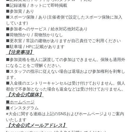
■記録速報 / ネットにて即時掲載
■参加賞 / あり
■スポーツ保険 / あり(主催者側で設定したスポーツ保険に加入
しています)
■参加者へのサービス / 給水対応他対応あり
■荷物預かり / 荷物預かりなし
■更衣室 / 常設の建物がありますが自己責任でご利用ください
■駐車場 / HPに記載があります
【注意事項】
■参加資格を他人に譲渡しての参加はできません。保険も適用外
になることをご理解ください。
■スタッフの指示に従えない場合は退場および参加権利を剥奪し
ます。
■入金後のエントリーキャンセルは受け付けておりません。個人
都合で不参加となった場合も返金などは受け付けておりません。
【大会公式媒体】
■ホームページ
■
インスタグラム
※大会に関する連絡は上記のSNSおよびホームページよりご案内
いたします
【大会公式メールアドレス】