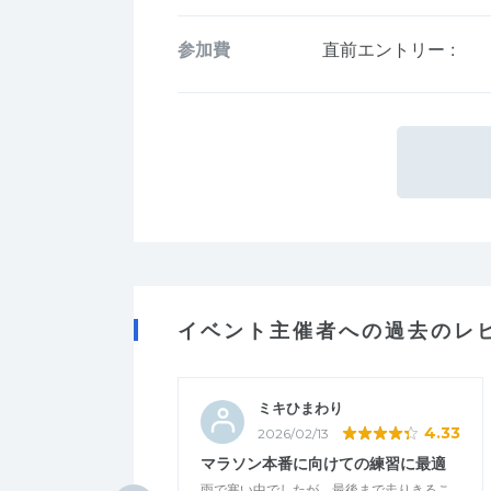
参加費
直前エントリー
:
イベント主催者への過去のレ
ミキひまわり
4.33
2026/02/13
マラソン本番に向けての練習に最適
雨で寒い中でしたが、最後まで走りきるこ