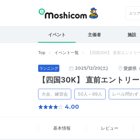
エリ
イベント
主催者
施設
Top
イベント一覧
【四国30K】 直前エントリ
2025/12/20(土)
愛媛県
ランニング
【四国30K】 直前エントリー
大会、練習会
50人～99人
レベル問わず
4.00
基本情報
レビュー