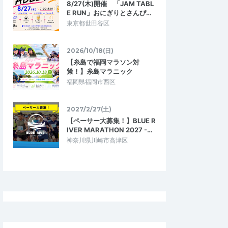
8/27(木)開催 「JAM TABL
東京マラソン前に距離走をしなければなら
可能な事を教えていた
E RUN」おにぎりとさんぴ…
ないとは思いつつも、1人だどなかなか出来
記録が残らないのか…
東京都世田谷区
ないところがあったが、ペーサーさんと…
前エントリー
【西東京30K】 直前エントリー
2026/10/18(日)
2026/1/12
2026/1/12
【糸島で福岡マラソン対
策！】糸島マラニック
福岡県福岡市西区
2027/2/27(土)
【ペーサー大募集！】BLUE R
IVER MARATHON 2027 -…
神奈川県川崎市高津区