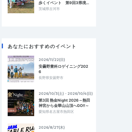
歩くイベント 第9回3県境…
茨城県古河市
あなたにおすすめのイベント
2026/11/22(日)
安曇野豊科ロゲイニング202
6
長野県安曇野市
2026/10/3(土)・2026/10/4(日)
第3回 熱金Night 2026～熱田
神宮から金華山山頂へGO!!～
ばばろあ
愛知県名古屋市熱田区
4.67
4.67
2026/01/14
った際に最適！
東京マラソンに向けた練習として最
2026/8/27(木)
適！
んでいたところ、ギリ