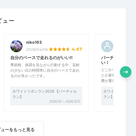
ビュー
niko193
micocoki
4.67
2026/04/06
2026/04/
自分のペースで走れるのがいい‼︎
バーチャルランは
い！
季節柄、体調を見ながら行動する中、花粉
どこかへ行かないと
の少ない日の時間帯に自分のペースで走れ
とか家事などの調整
るのが良かったです。
費が重なり難しくス
ホワイトリボンラン2026 【バーチャル
ホワイトリボンラン2
ラン】
ラン】
2026/3/1～2026/3/31
ビューをもっと見る