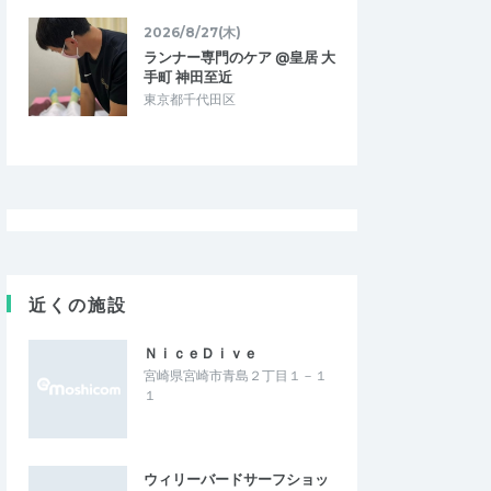
2026/8/27(木)
ランナー専門のケア @皇居 大
手町 神田至近
東京都千代田区
近くの施設
ＮｉｃｅＤｉｖｅ
宮崎県宮崎市青島２丁目１－１
１
ウィリーバードサーフショッ