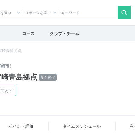
アを選ぶ
スポーツを選ぶ
コース
クラブ・チーム
26 宮崎青島拠点
宮崎市）
6 宮崎青島拠点
受付終了
ル問わず
イベント詳細
タイム
スケジュール
主