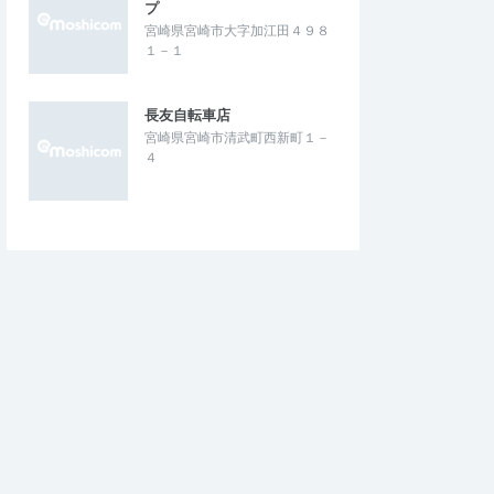
プ
宮崎県宮崎市大字加江田４９８
１－１
長友自転車店
宮崎県宮崎市清武町西新町１－
４