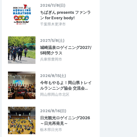
2026/11/8(日)
ちばぎん presents ファンラ
ン for Every body!
千葉県木更津市
2027/5/8(土)
YURIPON
城崎温泉ロゲイニング2027/
5.00
5.00
06
2026/04/05
5時間クラス
ストレスにならな
ちょうどよいラン
兵庫県豊岡市
無理のない目標なので楽に走れます。また
いけない大会は、仕事
大会の掲げる意義にも賛同していますので
とペットお預けとか出
2026/8/15(土)
走って達成感を感じました。
トレスになりますが…
今年もやるよ！岡山県トレイ
ルランニング協会 交流会…
026 【バーチャル
ホワイトリボンラン2026 【バーチャル
岡山県岡山市北区
ラン】
2026/3/1～2026/3/31
2026/3/1～2026/3/31
2026/8/16(日)
日光観光ロゲイニング2026
～日光再発見～
栃木県日光市