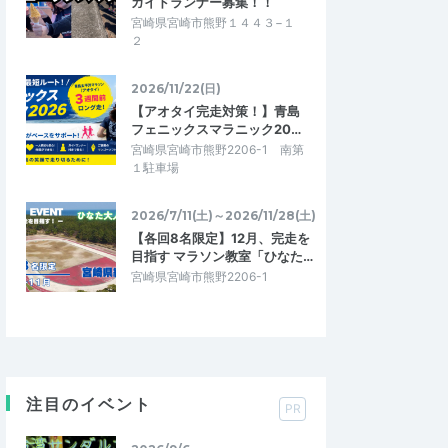
ガイドランナー募集！！
宮崎県宮崎市熊野１４４３−１
２
2026/11/22(日)
【アオタイ完走対策！】青島
フェニックスマラニック20…
宮崎県宮崎市熊野2206-1 南第
１駐車場
2026/7/11(土)～2026/11/28(土)
【各回8名限定】12月、完走を
目指す マラソン教室「ひなた…
宮崎県宮崎市熊野2206-1
注目のイベント
PR