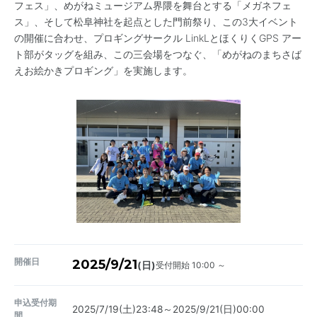
フェス」、めがねミュージアム界隈を舞台とする「メガネフェ
ス」、そして松阜神社を起点とした門前祭り、この3大イベント
の開催に合わせ、プロギングサークル LinkLとほくりくGPS アー
ト部がタッグを組み、この三会場をつなぐ、「めがねのまちさば
えお絵かきプロギング」を実施します。
開催日
2025/9/21
受付開始 10:00 ～
(日)
申込受付期
2025/7/19(土)23:48～2025/9/21(日)00:00
間