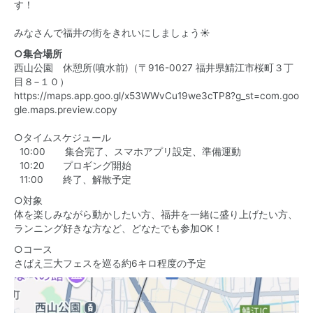
す！
みなさんで福井の街をきれいにしましょう☀️
○集合場所
西山公園 休憩所(噴水前)（〒916-0027 福井県鯖江市桜町３丁
目８−１０）
https://maps.app.goo.gl/x53WWvCu19we3cTP8?g_st=com.goo
gle.maps.preview.copy
○タイムスケジュール
10:00 集合完了、スマホアプリ設定、準備運動
10:20 プロギング開始
11:00 終了、解散予定
○対象
体を楽しみながら動かしたい方、福井を一緒に盛り上げたい方、
ランニング好きな方など、どなたでも参加OK！
○コース
さばえ三大フェスを巡る約6キロ程度の予定