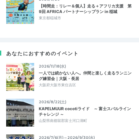
【時間走：リレー＆個人】走る＋アフリカ支援 第
9回 AFRICA パートナーシップラン in 稲城
東京都稲城市
あなたにおすすめのイベント
2026/11/18(水)
一人では続かない人へ。仲間と楽しく走るランニン
グ練習会｜大阪・長居
大阪府大阪市東住吉区
2026/8/22(土)
KAPELMUUR cocotiライド ～ 富士スバルライン
チャレンジ ～
山梨県南都留郡富士河口湖町
2026/7/6(月)～2026/9/30(水)