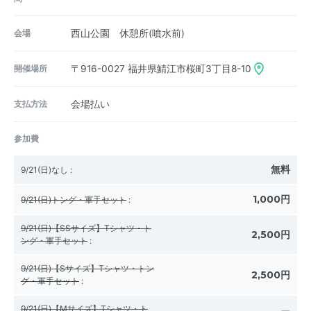
会場
西山公園 休憩所(噴水前)
開催場所
〒916-0027
福井県鯖江市桜町3丁目8-10
支払方法
会場払い
参加費
無料
9/21(日)なし
:
1,000円
9/21(日)トング・軍手セット
:
9/21(日)【SSサイズ】Tシャツ・ト
2,500円
ング・軍手セット
:
9/21(日)【Sサイズ】Tシャツ・トン
2,500円
グ・軍手セット
:
9/21(日)【Mサイズ】Tシャツ・ト