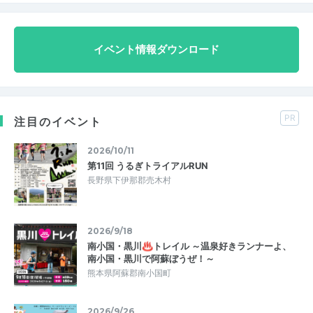
イベント情報ダウンロード
PR
注目のイベント
2026/10/11
第11回 うるぎトライアルRUN
長野県下伊那郡売木村
2026/9/18
南小国・黒川♨トレイル ～温泉好きランナーよ、
南小国・黒川で阿蘇ぼうぜ！～
熊本県阿蘇郡南小国町
2026/9/26