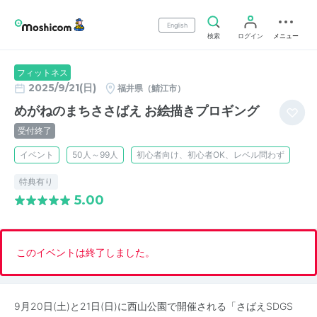
English
検索
ログイン
メニュー
フィットネス
2025/9/21(日)
福井県（鯖江市）
めがねのまちささばえ お絵描きプロギング
受付終了
イベント
50人～99人
初心者向け、初心者OK、レベル問わず
特典有り
5.00
このイベントは終了しました。
9月20日(土)と21日(日)に西山公園で開催される「さばえSDGS