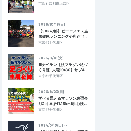
京都府京都市上京区
2026/10/18(日)
【30Kの部】ピーエスエス皇
居健康ランニング令和8年1…
東京都千代田区
2026/8/18(火)
■ナベラン【秋マラソン足づ
くり練│火曜19:30】サブ4.…
東京都千代田区
AN
でんでん
3.67
5.00
2025/07/21
2026/8/23(日)
ました。
LinkLプロギングイベント
学べる通えるマラソン練習会
けて活動を開始。よく晴
これで3回目の参加でした 毎回ゴミの多さ
月2回 皇居(1.15km周回)腰…
かったけど清々しい気
に驚いています また機会があれば参加しま
東京都千代田区
。 とにかく、車か…
す
イベント
LinkLプロギングイベント
2024/5/19(日) 〜
2025/7/19
2025/7/19