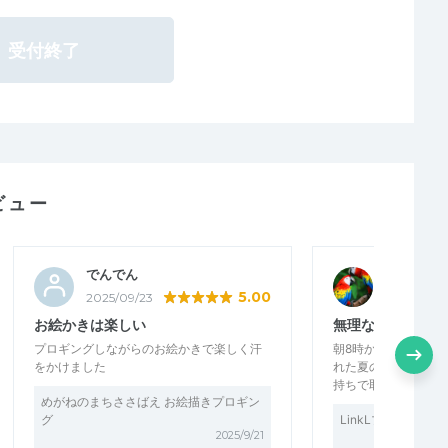
受付終了
ビュー
でんでん
ジュウ2B
5.00
2025/09/23
2025/07/21
お絵かきは楽しい
無理なく活動出来
プロギングしながらのお絵かきで楽しく汗
朝8時から説明を受
をかけました
れた夏の朝、少し暑
持ちで取り組めました
めがねのまちささばえ お絵描きプロギン
グ
LinkLプロギング
2025/9/21