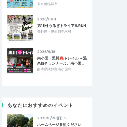
東京都稲城市
2026/10/11
第11回 うるぎトライアルRUN
長野県下伊那郡売木村
2026/9/18
南小国・黒川♨トレイル ～温
泉好きランナーよ、南小国…
熊本県阿蘇郡南小国町
あなたにおすすめのイベント
2020/6/28(日) 〜
ホームページ参照ください