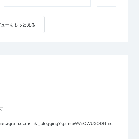
ビューをもっと見る
可
.instagram.com/linkl_plogging?igsh=aWVnOWU3ODNmc