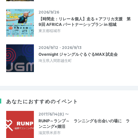
2026/9/26
【時間走：リレー＆個人】走る＋アフリカ支援 第
9回 AFRICA パートナーシップラン in 稲城
東京都稲城市
2026/9/12・2026/9/13
Overnight ジャングルぐるぐるMAX 試走会
埼玉県入間郡越生町
あなたにおすすめのイベント
2017/6/14(水) 〜
RUNP～ランプ～ ランニングを出会いの場に ラ
ンニング×婚活
滋賀県米原市