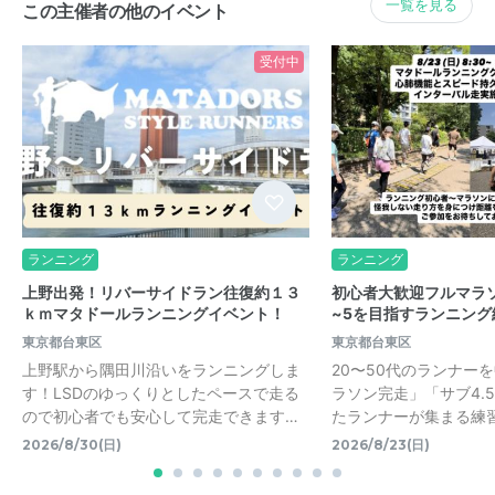
一覧を見る
この主催者の他のイベント
受付中
ランニング
ランニング
上野出発！リバーサイドラン往復約１３
初心者大歓迎フルマラソ
ｋｍマタドールランニングイベント！
~5を目指すランニング
東京都台東区
東京都台東区
上野駅から隅田川沿いをランニングしま
20〜50代のランナー
す！LSDのゆっくりとしたペースで走る
ラソン完走」「サブ4.
ので初心者でも安心して完走できます…
たランナーが集まる練
2026/8/30(日)
2026/8/23(日)