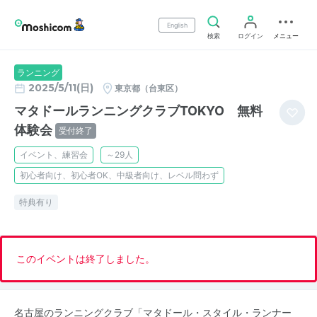
English
検索
ログイン
メニュー
ランニング
2025/5/11(日)
東京都（台東区）
マタドールランニングクラブTOKYO 無料
体験会
受付終了
イベント、練習会
～29人
初心者向け、初心者OK、中級者向け、レベル問わず
特典有り
このイベントは終了しました。
名古屋のランニングクラブ「マタドール・スタイル・ランナー