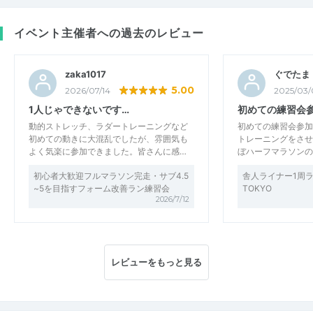
イベント主催者への過去のレビュー
zaka1017
ぐでたま
5.00
2026/07/14
2025/03/
1人じゃできないです…
初めての練習会
動的ストレッチ、ラダートレーニングなど
初めての練習会参加
初めての動きに大混乱でしたが、雰囲気も
トレーニングをさせ
よく気楽に参加できました。皆さんに感…
ぼハーフマラソンの
初心者大歓迎フルマラソン完走・サブ4.5
舎人ライナー1周
~5を目指すフォーム改善ラン練習会
TOKYO
2026/7/12
レビューをもっと見る