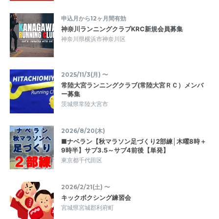
申込月から12ヶ月間有効
神奈川ランニングクラブKRC新規会員募集
神奈川県横浜市神奈川区
2025/11/3(月) 〜
常陸大宮ランニングクラブ(常陸大宮ＲＣ）メンバ
ー募集
茨城県常陸大宮市
2026/8/20(木)
■ナベラン【秋マラソン足づくり2部練│木曜8時＋
9時半】サブ3.5～サブ4前後【単発】
東京都千代田区
2026/2/21(土) 〜
キックボクシング練習会
宮城県宮城郡利府町