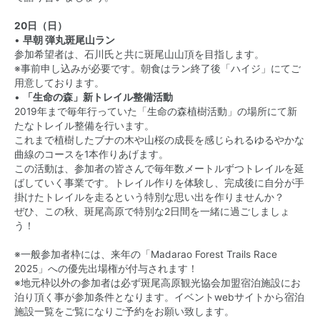
20日（日）
•
早朝 弾丸斑尾山ラン
参加希望者は、石川氏と共に斑尾山山頂を目指します。
※事前申し込みが必要です。朝食はラン終了後「ハイジ」にてご
用意しております。
•
「生命の森」新トレイル整備活動
2019年まで毎年行っていた「生命の森植樹活動」の場所にて新
たなトレイル整備を行います。
これまで植樹したブナの木や山桜の成長を感じられるゆるやかな
曲線のコースを1本作りあげます。
この活動は、参加者の皆さんで毎年数メートルずつトレイルを延
ばしていく事業です。トレイル作りを体験し、完成後に自分が手
掛けたトレイルを走るという特別な思い出を作りませんか？
ぜひ、この秋、斑尾高原で特別な2日間を一緒に過ごしましょ
う！
※一般参加者枠には、来年の「Madarao Forest Trails Race
2025」への優先出場権が付与されます！
※地元枠以外の参加者は必ず斑尾高原観光協会加盟宿泊施設にお
泊り頂く事が参加条件となります。イベントwebサイトから宿泊
施設一覧をご覧になりご予約をお願い致します。