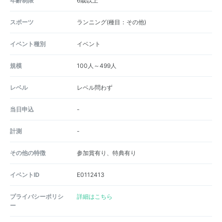
年齢制限
6歳以上
スポーツ
ランニング(種目：その他)
イベント種別
イベント
規模
100人～499人
レベル
レベル問わず
当日申込
-
計測
-
その他の特徴
参加賞有り、特典有り
イベントID
E0112413
プライバシーポリシ
詳細はこちら
ー