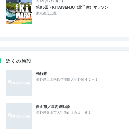
2026/12/20(日)
第95回・KITA!SENJU（北千住）マラソン
東京都足立区
近くの施設
飛行隊
長野県上水内郡信濃町大字野尻４２－１
飯山市／屋内運動場
長野県飯山市大字飯山上倉１４６１