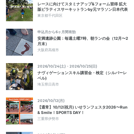
レースに向けてスタミナアップ&フォーム習得 拡大
版ピラティスサーキットランby元マラソン日本代表
東京都千代田区
申込月から6ヶ月間有効
安満遺跡公園：毎週土曜7時、朝ランの会（12月〜2
月末）
大阪府高槻市
2026/10/24(土)・2026/10/25(日)
ナヴィゲーションスキル講習会・検定（シルバーレ
ベル)
埼玉県日高市
2026/10/12(月)
【通常】10/12(祝月) いせランフェスタ2026〜Run
& Smile！SPORTS DAY！
三重県伊勢市